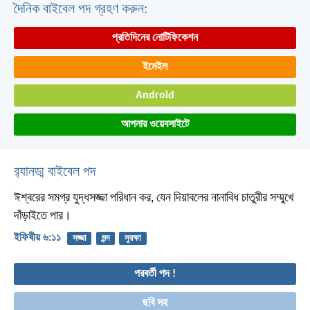
দৈনিক বাইবেল পদ গ্রহণ করুন:
প্রতিদিনের নোটিফিকেশন
ইমেইল
Android
আপনার ওয়েবসাইটে
র‌্যানড্ম বাইবেল পদ
ঈশ্বরের সমগ্র যুদ্ধসজ্জা পরিধান কর, যেন দিয়াবলের নানাবিধ চাতুরীর সম্মুখে
দাঁড়াইতে পার।
ইফিষীয় ৬:১১
সজ্জা
মন্দ
সুরক্ষা
পরবর্তী পদ !
ছবি সহ