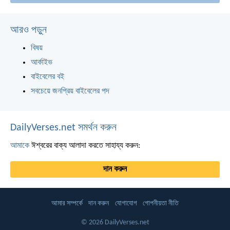
আরও পড়ুন
বিষয়
আর্কাইভ
বাইবেলের বই
সবচেয়ে জনপ্রিয় বাইবেলের পদ
DailyVerses.net সমর্থন করুন
আমাকে
ঈশ্বরের বাক্য আলাদা করতে সাহায্য করুন:
দান করুন
আমার সম্পর্কে
দান করুন
যোগাযোগ
গোপনীয়তা নীতি
© 2026 DailyVerses.net