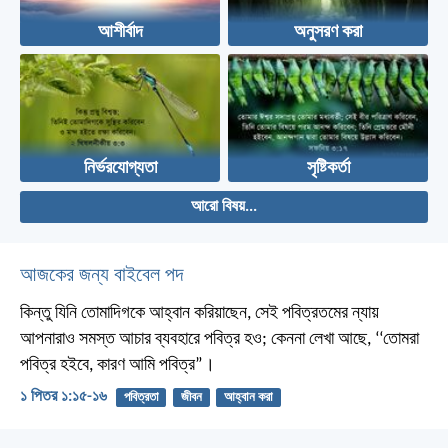
আশীর্বাদ
অনুসরণ করা
নির্ভরযোগ্যতা
সৃষ্টিকর্তা
আরো বিষয়...
আজকের জন্য বাইবেল পদ
কিন্তু যিনি তোমাদিগকে আহ্বান করিয়াছেন, সেই পবিত্রতমের ন্যায়
আপনারাও সমস্ত আচার ব্যবহারে পবিত্র হও; কেননা লেখা আছে, ‘‘তোমরা
পবিত্র হইবে, কারণ আমি পবিত্র”।
১ পিতর ১:১৫-১৬
পবিত্রতা
জীবন
আহ্বান করা