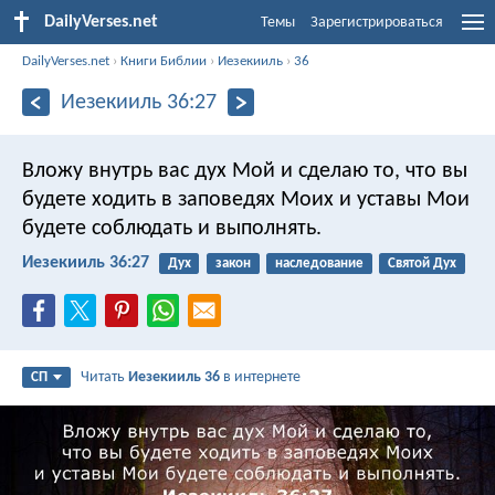
DailyVerses.net
Темы
Зарегистрироваться
DailyVerses.net
›
Книги Библии
›
Иезекииль
›
36
Иезекииль 36:27
Вложу внутрь вас дух Мой и сделаю то, что вы
будете ходить в заповедях Моих и уставы Мои
будете соблюдать и выполнять.
Иезекииль 36:27
Дух
закон
наследование
Святой Дух
Читать
Иезекииль 36
в интернете
СП