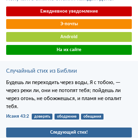
Ежедневное уведомление
Э-почты
Android
На их сайте
Случайный стих из Библии
Будешь ли переходить через воды,
Я с тобою,
—
через реки ли,
они не потопят тебя;
пойдешь ли
через огонь,
не обожжешься,
и пламя не опалит
тебя.
Исаия 43:2
доверять
ободрение
обещания
Следующий стих!