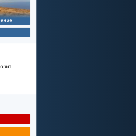
ение
ворит