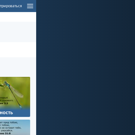
трироваться
ность