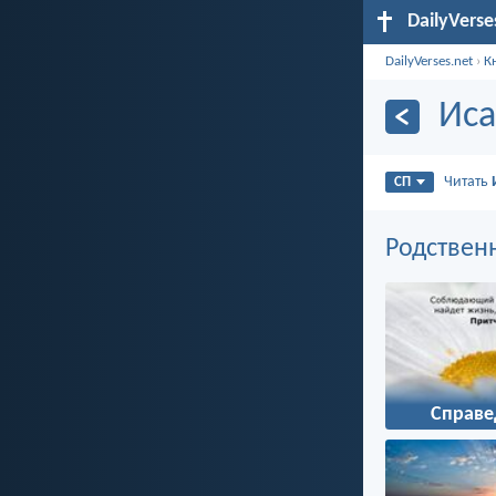
DailyVerse
DailyVerses.net
›
К
Иса
Читать
СП
Родствен
Справе