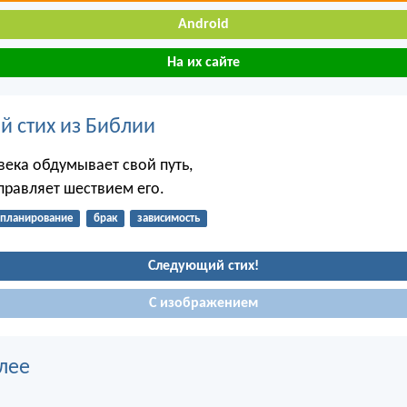
Android
На их сайте
й стих из Библии
века обдумывает свой путь,
правляет шествием его.
планирование
брак
зависимость
Следующий стих!
С изображением
лее