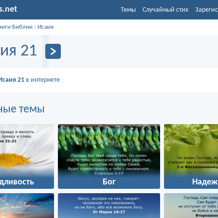
s.net
Темы
Случайный стих
Зарегис
ниги Библии
›
Исаия
ия 21
Исаия 21
в интернете
ные темы
дливость
Бог
Надеж