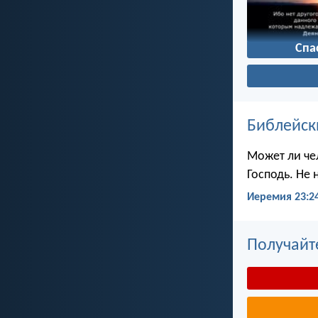
Спа
Библейск
Может ли чел
Господь. Не 
Иеремия 23:2
Получайт