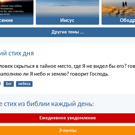
сение
Иисус
Ободр
Другие темы ...
ий стих дня
овек скрыться в тайное место, где Я не видел бы его? го
наполняю ли Я небо и землю? говорит Господь.
4
Бог
небеса
е стих из библии каждый день:
Ежедневное уведомление
Э-почты