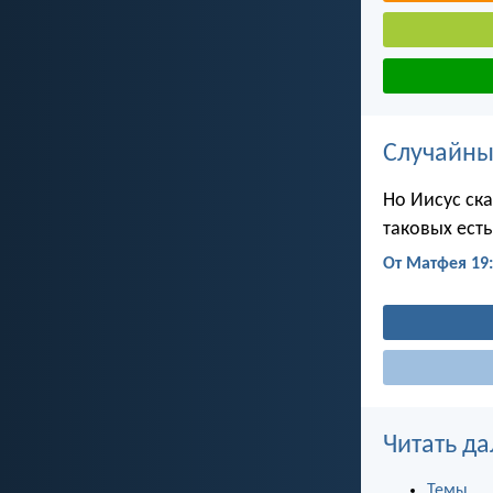
Случайны
Но Иисус ска
таковых ест
От Матфея 19
Читать да
Темы