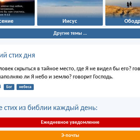
сение
Иисус
Ободр
Другие темы ...
ий стих дня
овек скрыться в тайное место, где Я не видел бы его? го
наполняю ли Я небо и землю? говорит Господь.
4
Бог
небеса
е стих из библии каждый день:
Ежедневное уведомление
Э-почты