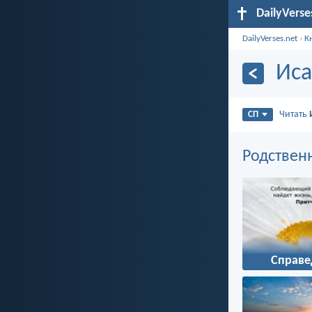
DailyVerse
DailyVerses.net
›
К
Иса
Читать
СП
Родствен
Справе