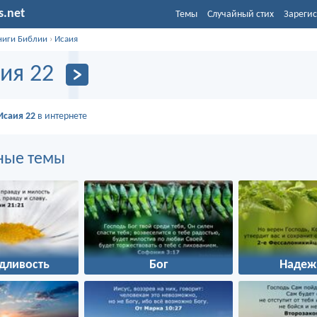
s.net
Темы
Случайный стих
Зарегис
ниги Библии
›
Исаия
ия 22
Исаия 22
в интернете
ные темы
дливость
Бог
Надеж