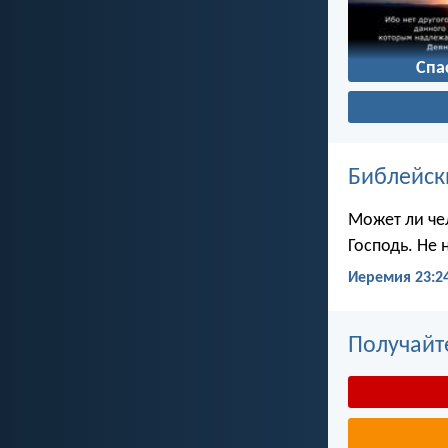
Спа
Библейск
Может ли чел
Господь. Не 
Иеремия 23:2
Получайт