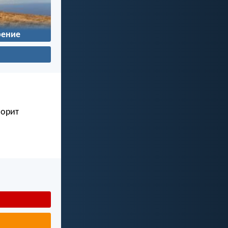
ение
ворит