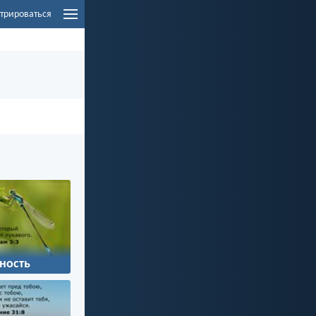
трироваться
ность