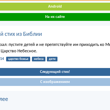
Android
На их сайте
й стих из Библии
зал: пустите детей и не препятствуйте им приходить ко М
ь Царство Небесное.
:14
царство божье
небеса
дети
Следующий стих!
С изображением
лее