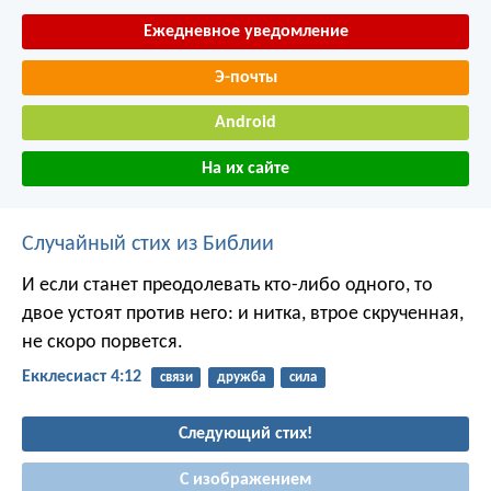
Ежедневное уведомление
Э-почты
Android
На их сайте
Случайный стих из Библии
И если станет преодолевать кто-либо одного, то
двое устоят против него: и нитка, втрое скрученная,
не скоро порвется.
Екклесиаст 4:12
связи
дружба
сила
Следующий стих!
С изображением