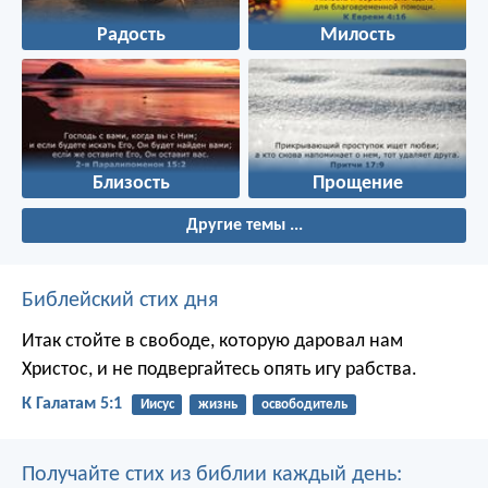
Радость
Милость
Близость
Прощение
Другие темы ...
Библейский стих дня
Итак стойте в свободе, которую даровал нам
Христос, и не подвергайтесь опять игу рабства.
К Галатам 5:1
Иисус
жизнь
освободитель
Получайте стих из библии каждый день: