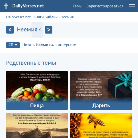
DailyVerses.net
Темы
Зарегистрироваться
DailyVerses.net
›
Книги Библии
›
Неемия
Неемия 4
Читать
Неемия 4
в интернете
СП
Родственные темы
Пища
Дарить