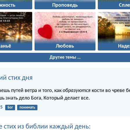
жность
Проповедь
Спле
раньё
Любовь
Наде
Другие темы ...
ий стих дня
аешь путей ветра и того, как
образуются
кости во чреве 
ь знать дело Бога, Который делает все.
:5
Бог
понимать
е стих из библии каждый день: