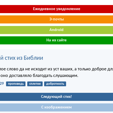
Ежедневное уведомление
Э-почты
Android
На их сайте
й стих из Библии
ое слово да не исходит из уст ваших, а только доброе д
ы оно доставляло благодать слушающим.
29
проповедь
сплетни
добротность
Следующий стих!
С изображением