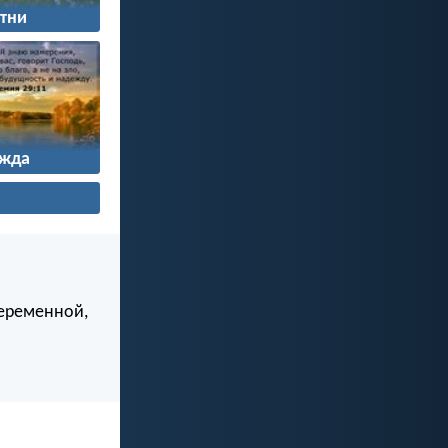
тни
жда
беременной,