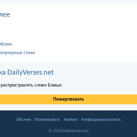
лее
иблии
опулярные стихи
 DailyVerses.net
распространять слово Божье:
Пожертвовать
Обо мне
Пожертвовать
Контакт
Конфиденциальность
© 2026 DailyVerses.net