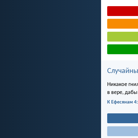
Случайны
Никакое гнил
в вере, даб
К Ефесянам 4: