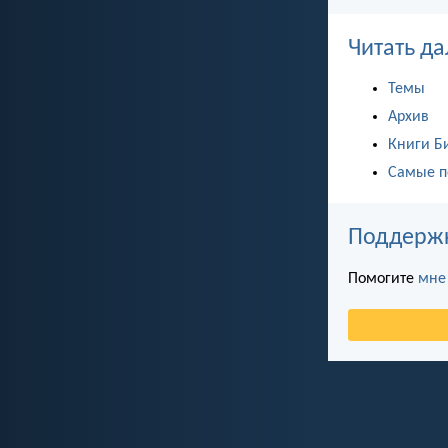
Читать да
Темы
Архив
Книги Б
Самые п
Поддержка
Помогите
мне