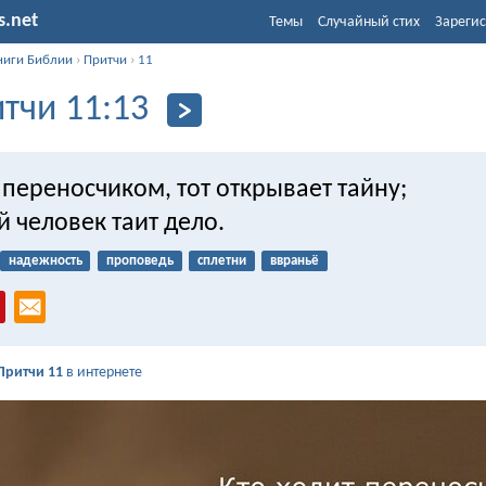
s.net
Темы
Случайный стих
Зарегис
ниги Библии
›
Притчи
›
11
тчи 11:13
 переносчиком, тот открывает тайну;
 человек таит дело.
надежность
проповедь
сплетни
ввраньё
Притчи 11
в интернете