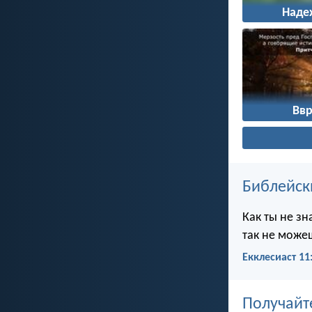
Наде
Вв
Библейск
Как ты не зн
так не можеш
Екклесиаст 11
Получайт