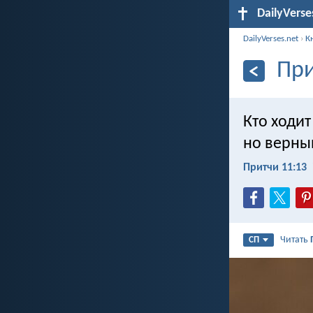
DailyVerse
DailyVerses.net
›
К
При
Кто ходит
но верный
Притчи 11:13
Читать
СП