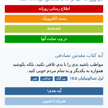
اطلاع رسانی روزانه
پست الکترونیک
Android
در وب سایت آنها
آیه کتاب مقدس تصادفی
مواظب باشيد بدی را با بدی تلافی نكنيد، بلكه بكوشيد
همواره به يكديگر و به تمام مردم خوبی كنيد.
اول تسالونيکیان ۵:‏۱۵
بی گناه
عدالت
شر
آیه بعدی!
همراه با تصویر