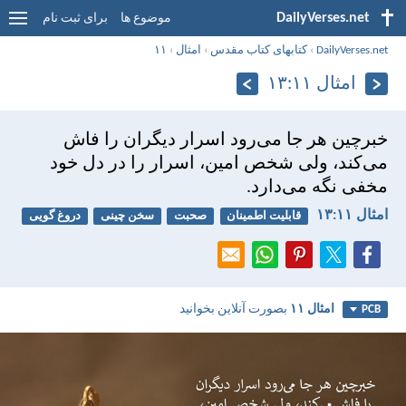
DailyVerses.net
موضوع ها
برای ثبت نام
DailyVerses.net
›
کتابهای کتاب مقدس
›
امثال
›
۱۱
امثال ۱۱:‏۱۳
خبرچين هر جا می‌رود اسرار ديگران را فاش
می‌كند، ولی شخص امين، اسرار را در دل خود
مخفی نگه می‌دارد.
امثال ۱۱:‏۱۳
قابلیت اطمینان
صحبت
سخن چینی
دروغ گویی
امثال ۱۱
بصورت آنلاین بخوانید
PCB