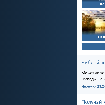
Де
На
Библейск
Может ли чел
Господь. Не 
Иеремия 23:2
Получайт