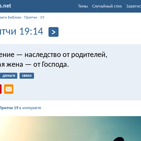
s.net
Темы
Случайный стих
Зарегис
ниги Библии
›
Притчи
›
19
тчи 19:14
ение — наследство от родителей,
я жена — от Господа.
деньги
связи
Притчи 19
в интернете