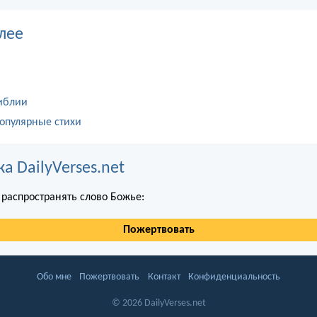
лее
иблии
опулярные стихи
 DailyVerses.net
распространять слово Божье:
Пожертвовать
Обо мне
Пожертвовать
Контакт
Конфиденциальность
© 2026 DailyVerses.net