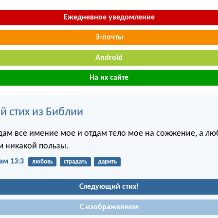
Ежедневное уведомление
Э-почты
Android
На их сайте
й стих из Библии
здам все имение мое и отдам тело мое на сожжение, а лю
м никакой пользы.
ам 13:3
любовь
страдать
дарить
Следующий стих!
С изображением