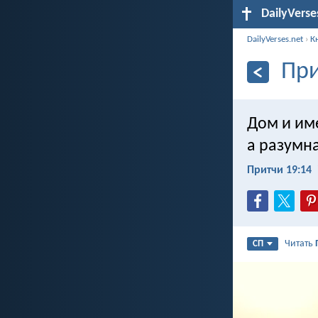
DailyVerse
DailyVerses.net
›
К
При
Дом и им
а разумна
Притчи 19:14
Читать
СП