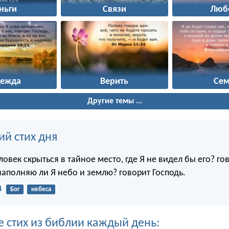
ньги
Связи
Люб
дежда
Верить
Сем
Другие темы ...
ий стих дня
овек скрыться в тайное место, где Я не видел бы его? го
наполняю ли Я небо и землю? говорит Господь.
4
Бог
небеса
е стих из библии каждый день: