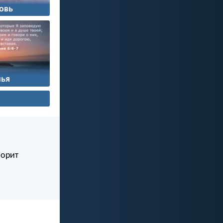
овь
ья
ворит