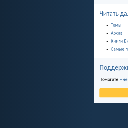
Читать да
Темы
Архив
Книги Б
Самые п
Поддержка
Помогите
мне