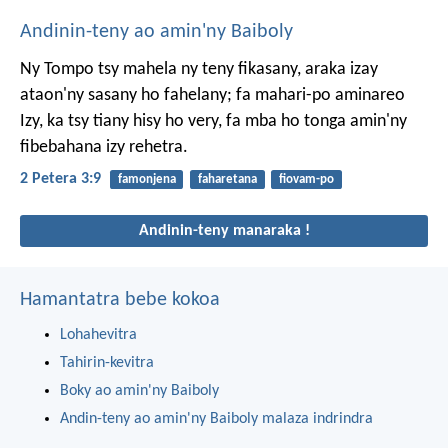
Andinin-teny ao amin'ny Baiboly
Ny Tompo tsy mahela ny teny fikasany, araka izay
ataon'ny sasany ho fahelany; fa mahari-po aminareo
Izy, ka tsy tiany hisy ho very, fa mba ho tonga amin'ny
fibebahana izy rehetra.
2 Petera 3:9
famonjena
faharetana
fiovam-po
Andinin-teny manaraka !
Hamantatra bebe kokoa
Lohahevitra
Tahirin-kevitra
Boky ao amin'ny Baiboly
Andin-teny ao amin'ny Baiboly malaza indrindra