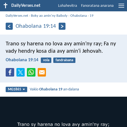
DailyVerses.net
Lohahevitra
Fanoratana anarana
DailyVerses.net
›
Boky ao amin'ny Baiboly
›
Ohabolana
›
19
Ohabolana 19:14
Trano sy harena no lova avy amin'ny ray;
Fa ny
vady hendry kosa dia avy amin'i Jehovah.
Ohabolana 19:14
vola
fandraisana
Vakio
Ohabolana 19
an-dalana
MG1865