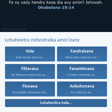
Lohahevitra mifandraika amin'izany
Vola
Fandraisana
Aoka tsy ho amin'ny...
Raha misy maharesy ny...
Fitiavana
Fanantenana
Ny fitiavana mahari-po sady...
Fa Izaho mahalala ny...
Finoana
Ankohonana
Koa lazaiko aminareo: Na...
Ary aoka ho ao...
Lohahevitra hafa...