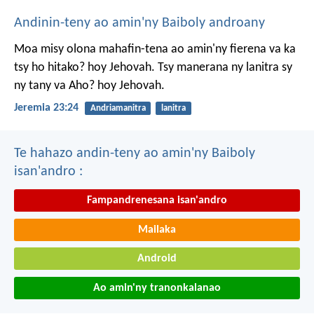
Andinin-teny ao amin'ny Baiboly androany
Moa misy olona mahafin-tena ao amin'ny fierena va ka
tsy ho hitako? hoy Jehovah. Tsy manerana ny lanitra sy
ny tany va Aho? hoy Jehovah.
Jeremia 23:24
Andriamanitra
lanitra
Te hahazo andin-teny ao amin'ny Baiboly
isan'andro :
Fampandrenesana isan'andro
Mailaka
Android
Ao amin'ny tranonkalanao