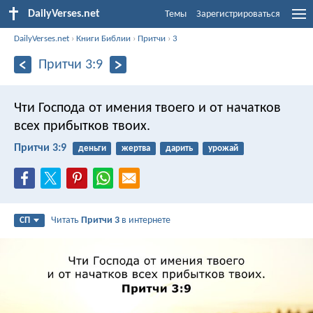
DailyVerses.net
Темы
Зарегистрироваться
DailyVerses.net
›
Книги Библии
›
Притчи
›
3
Притчи 3:9
Чти Господа от имения твоего
и от начатков
всех прибытков твоих.
Притчи 3:9
деньги
жертва
дарить
урожай
Читать
Притчи 3
в интернете
СП