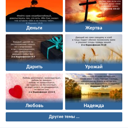
Деньги
Жертва
Дарить
Урожай
Любовь
Надежда
Другие темы ...