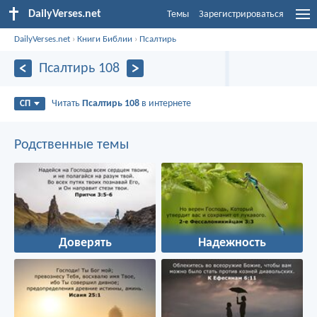
DailyVerses.net
Темы
Зарегистрироваться
DailyVerses.net
›
Книги Библии
›
Псалтирь
Псалтирь 108
Читать
Псалтирь 108
в интернете
СП
Родственные темы
Доверять
Надежность