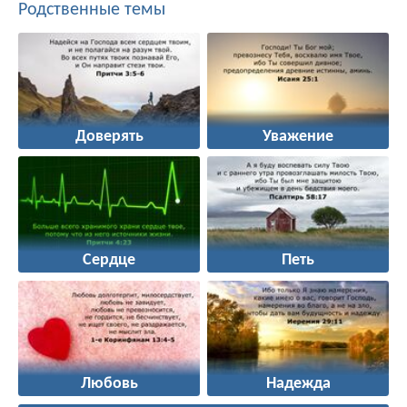
Родственные темы
Доверять
Уважение
Сердце
Петь
Любовь
Надежда