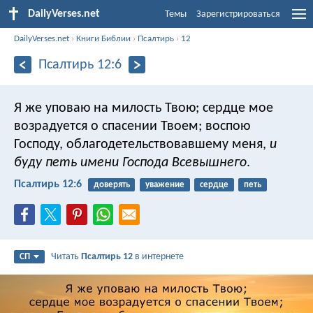
DailyVerses.net
Темы
Зарегистрироваться
DailyVerses.net
›
Книги Библии
›
Псалтирь
›
12
Псалтирь 12:6
Я же уповаю на милость Твою;
сердце мое
возрадуется о спасении Твоем;
воспою
Господу,
облагодетельствовавшему меня,
и
буду петь имени Господа Всевышнего
.
Псалтирь 12:6
доверять
уважение
сердце
петь
Читать
Псалтирь 12
в интернете
СП