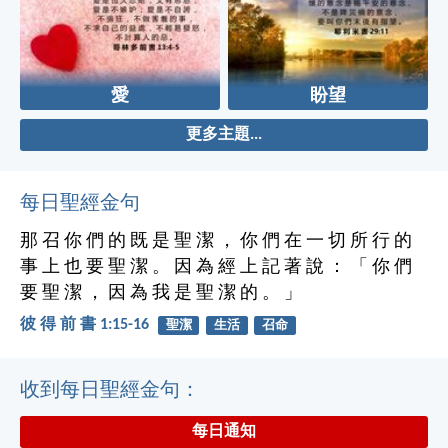
愛
盼望
更多主題...
每日聖經金句
那 召 你 們 的 既 是 聖 潔 ， 你 們 在 一 切 所 行 的
事 上 也 要 聖 潔 。 因 為 經 上 記 著 說 ： 「 你 們
要 聖 潔 ， 因 為 我 是 聖 潔 的 。 」
彼 得 前 書 1:15-16
聖潔
生活
召命
收到每日聖經金句：
每日通知