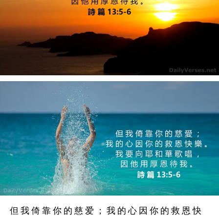
但 我 倚 靠 你 的 慈 爱 ； 我 的 心 因 你 的 救 恩 快