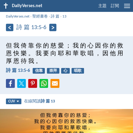
DailyVerses.net
主題
訂閱
DailyVerses.net
›
聖經書卷
›
詩 篇
›
13
詩 篇 13:5-6
但 我 倚 靠 你 的 慈 愛 ； 我 的 心 因 你 的 救
恩 快 樂 。 我 要 向 耶 和 華 歌 唱 ， 因 他 用
厚 恩 待 我 。
詩 篇 13:5-6
信靠
崇拜
心
唱歌
在線閱讀
詩 篇 13
CUV