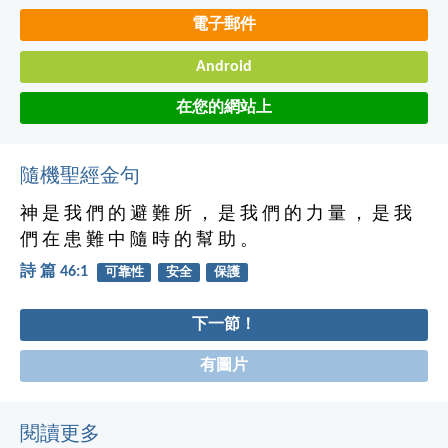
電子郵件
Android
在您的網站上
隨機聖經金句
神 是 我 們 的 避 難 所 ， 是 我 們 的 力 量 ， 是 我
們 在 患 難 中 隨 時 的 幫 助 。
詩 篇 46:1
可靠性
安全
保護
下一節！
有圖片
閱讀更多