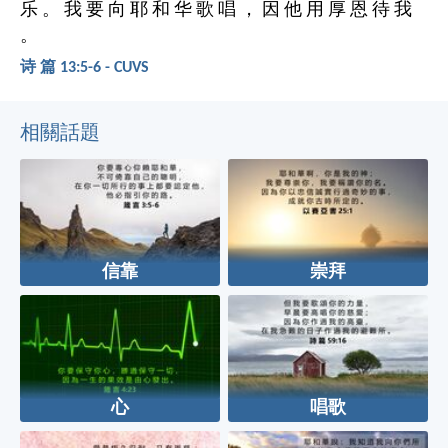
乐 。 我 要 向 耶 和 华 歌 唱 ， 因 他 用 厚 恩 待 我
。
诗 篇 13:5-6 - CUVS
相關話題
信靠
崇拜
心
唱歌