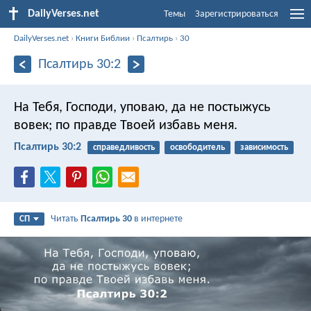
DailyVerses.net
Темы
Зарегистрироваться
DailyVerses.net
›
Книги Библии
›
Псалтирь
›
30
Псалтирь 30:2
На Тебя, Господи, уповаю,
да не постыжусь
вовек;
по правде Твоей избавь меня.
Псалтирь 30:2
справедливость
освободитель
зависимость
Читать
Псалтирь 30
в интернете
СП