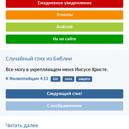
Ежедневное уведомление
Э-почты
Android
На их сайте
Случайный стих из Библии
Все могу в укрепляющем меня Иисусе Христе.
К Филиппийцам 4:13
Бог
сила
защита
Следующий стих!
С изображением
Читать далее