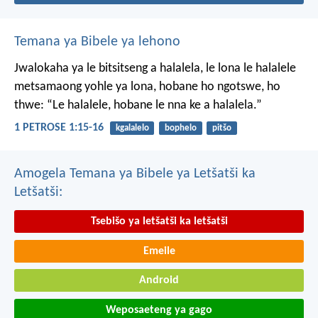
Temana ya Bibele ya lehono
Jwalokaha ya le bitsitseng a halalela, le lona le halalele
metsamaong yohle ya lona,
hobane ho ngotswe, ho
thwe: “Le halalele, hobane le nna ke a halalela.”
1 PETROSE 1:15-16
kgalalelo
bophelo
pitšo
Amogela Temana ya Bibele ya Letšatši ka
Letšatši:
Tsebišo ya letšatši ka letšatši
Emeile
Android
Weposaeteng ya gago