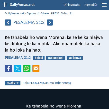
DailyVerses.net
Dihlogotaba
Ingwadiše
DailyVerses.net
›
Dipuku tša Bibele
›
LIPESALEMA
›
31
PESALEMA 31:2
Ke tshabela ho wena Morena;
ke se ke ka hlajwa
ke dihlong
le ka mohla.
Ako nnamolele
ka baka
la ho loka ha hao.
PESALEMA 31:2
boloki
molopolodi
go ikanya
Bala
PESALEMA 31
mo inthaneteng
SSO89