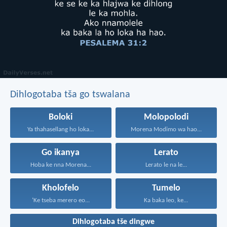
Dihlogotaba tša go tswalana
Boloki
Molopolodi
Ya thahasellang ho loka...
Morena Modimo wa hao...
Go ikanya
Lerato
Hoba ke nna Morena...
Lerato le na le...
Kholofelo
Tumelo
‘Ke tseba merero eo...
Ka baka leo, ke...
Dihlogotaba tše dingwe