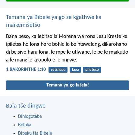
Temana ya Bibele ya go se kgethwe ka
maikemišetšo
Bana beso, ka lebitso la Morena wa rona Jesu Kreste ke
ipiletsa ho lona hore bohle le be ntsweleng, dikarohano
di be siyo hara lona, le mpe le utlwane, le be le maikutlo
a le mang le kgopolo e le nngwe.
1 BAKORINTHE 1:10
setšhaba
lapa
phetošo
Temana ya go latela!
Bala tše dingwe
Dihlogotaba
Boloka
Dipuku tša Bibele