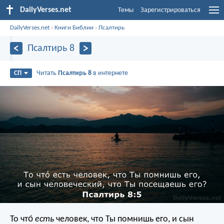
DailyVerses.net
Темы
Зарегистрироваться
DailyVerses.net
›
Книги Библии
›
Псалтирь
Псалтирь 8
Читать
Псалтирь 8
в интернете
СП
То что́
есть
человек, что Ты помнишь его,
и сын