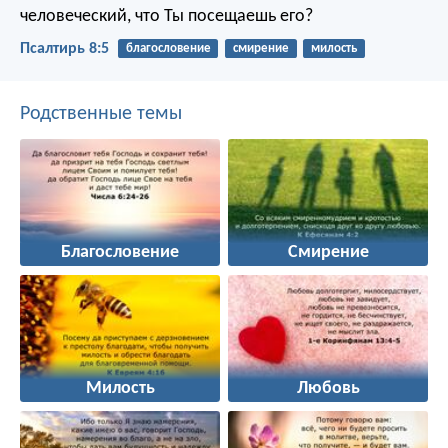
человеческий, что Ты посещаешь его?
Псалтирь 8:5
благословение
смирение
милость
Родственные темы
Благословение
Смирение
Милость
Любовь