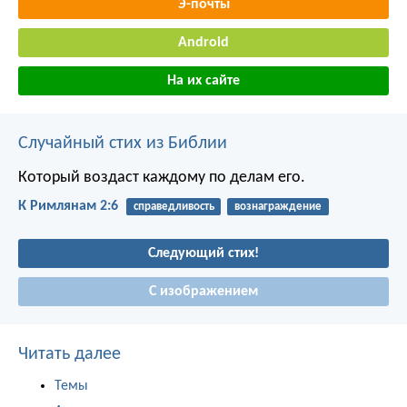
Э-почты
Android
На их сайте
Случайный стих из Библии
Который воздаст каждому по делам его.
К Римлянам 2:6
справедливость
вознаграждение
Следующий стих!
С изображением
Читать далее
Темы