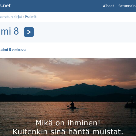
s.net
Aiheet
Satunnain
aamatun kirjat
›
Psalmit
lmi 8
salmi 8
verkossa