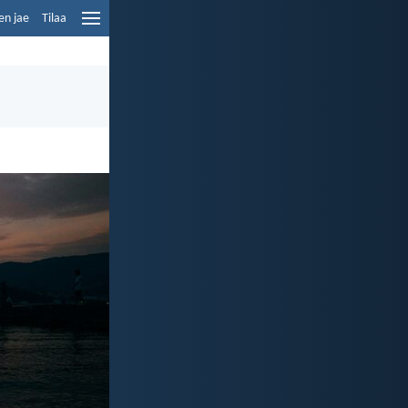
en jae
Tilaa