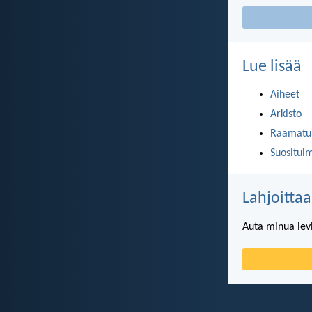
Lue lisää
Aiheet
Arkisto
Raamatun
Suositui
Lahjoittaa
Auta minua lev