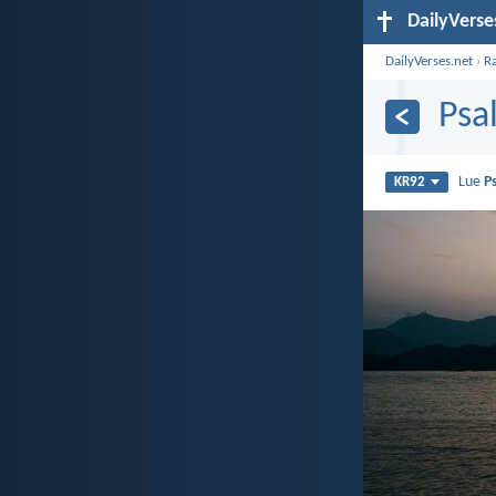
DailyVerse
DailyVerses.net
›
R
Psa
Lue
P
KR92