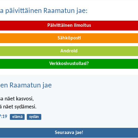
a päivittäinen Raamatun jae:
Päivittäinen ilmoitus
Sähköposti
Android
Verkkosivustollasi?
nen Raamatun jae
a näet kasvosi,
ä näet sydämesi.
7:19
elämä
sydän
Seuraava jae!