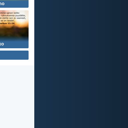
mo
ko