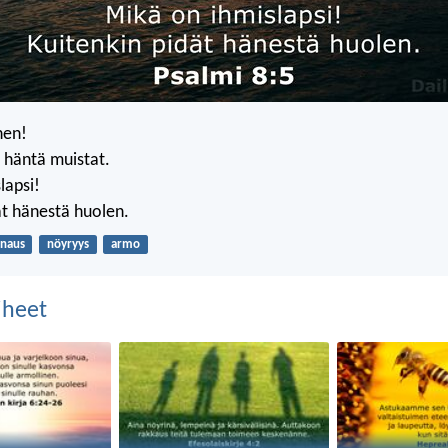
nen!
ä häntä muistat.
lapsi!
ät hänestä huolen.
unaus
nöyryys
armo
aiheet