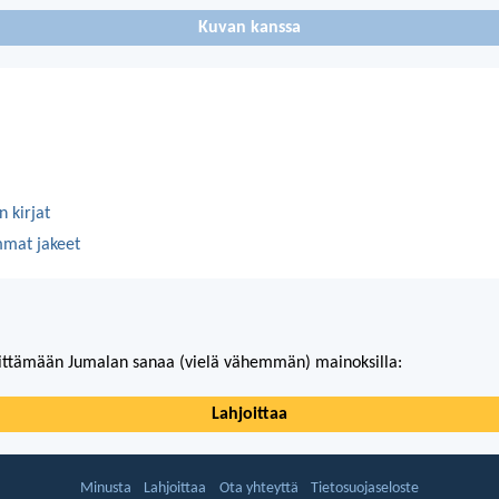
Kuvan kanssa
 kirjat
mmat jakeet
ittämään Jumalan sanaa (vielä vähemmän) mainoksilla:
Lahjoittaa
Minusta
Lahjoittaa
Ota yhteyttä
Tietosuojaseloste