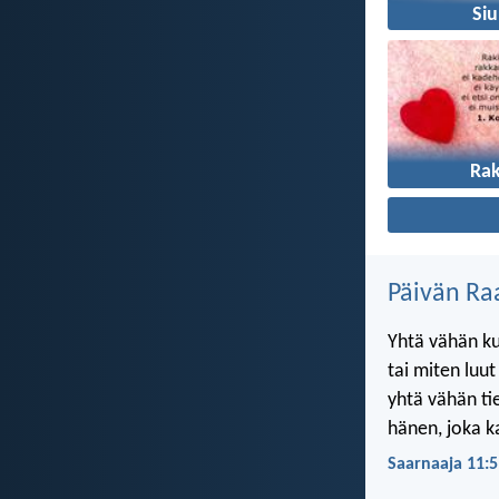
Si
Ra
Päivän Ra
Yhtä vähän ku
tai miten luu
yhtä vähän ti
hänen, joka k
Saarnaaja 11:5