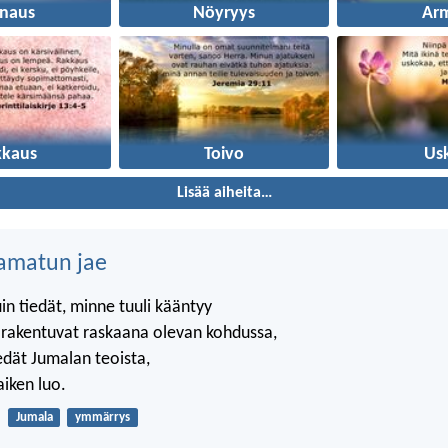
unaus
Nöyryys
Ar
kkaus
Toivo
Us
Lisää aiheita…
amatun jae
in tiedät, minne tuuli kääntyy
t rakentuvat raskaana olevan kohdussa,
edät Jumalan teoista,
aiken luo.
Jumala
ymmärrys