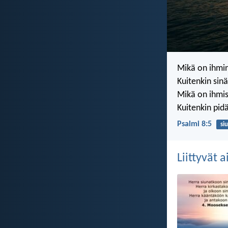
Mikä on ihmi
Kuitenkin sin
Mikä on ihmis
Kuitenkin pid
Psalmi 8:5
si
Liittyvät 