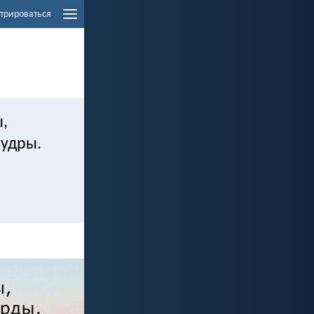
трироваться
,
удры.