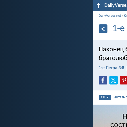
DailyVerse
DailyVerses.net
›
К
1-е
Наконец 
братолюб
1-е Петра 3:8
Читать
СП