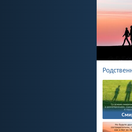
Родствен
Сми