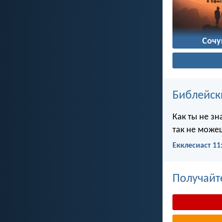
Сочу
Библейск
Как ты не зн
так не можеш
Екклесиаст 11
Получайт