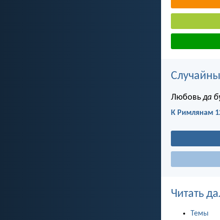
Случайны
Любовь
да 
К Римлянам 1
Читать да
Темы