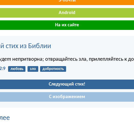
Э-почты
Android
На их сайте
й стих из Библии
будет
непритворна; отвращайтесь зла, прилепляйтесь к до
2:9
любовь
зло
добротность
Следующий стих!
С изображением
лее