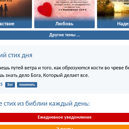
вствие
Любовь
Наде
Другие темы ...
ий стих дня
аешь путей ветра и того, как
образуются
кости во чреве 
ь знать дело Бога, Который делает все.
:5
Бог
понимать
е стих из библии каждый день:
Ежедневное уведомление