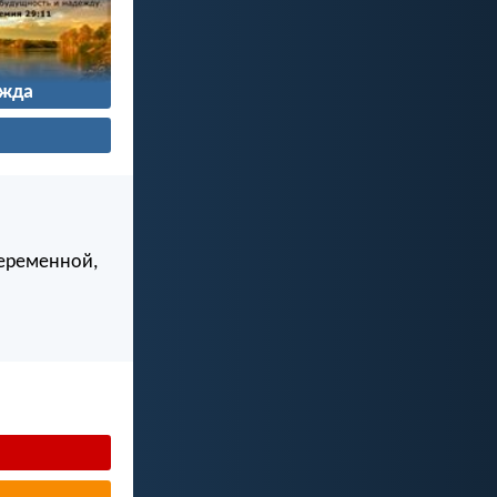
жда
беременной,