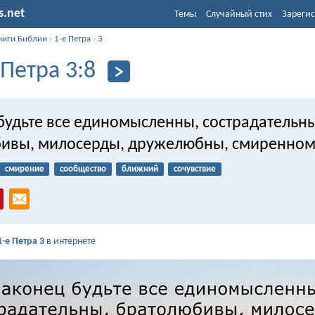
s.net
Темы
Случайный стих
Зарегис
ниги Библии
›
1-е Петра
›
3
 Петра 3:8
будьте все единомысленны, сострадательны
ивы, милосерды, дружелюбны, смиренном
смирение
сообщество
ближний
сочувствие
1-е Петра 3
в интернете