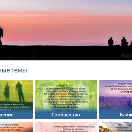
ные темы
рение
Сообщество
Ближ