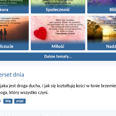
kora
Społeczność
Bli
łczucie
Miłość
Nadz
Dalsze tematy...
erset dnia
 jaka jest droga ducha,
i
jak
się kształtują
kości w łonie brzemie
oga, który wszystko czyni.
5
Bóg
pojąć