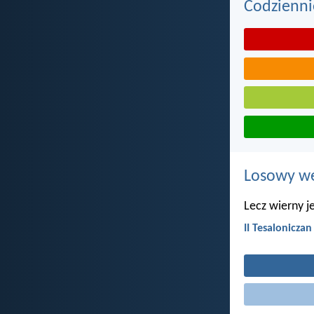
Codzienni
Losowy wer
Lecz wierny je
II Tesaloniczan