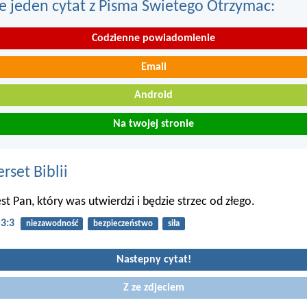
e jeden cytat z Pisma Swietego Otrzymac:
Codzienne powiadomienie
Email
Android
Na twojej stronie
set Biblii
st Pan, który was utwierdzi i będzie strzec od złego.
 3:3
niezawodność
bezpieczeństwo
siła
Nastepny cytat!
Z ze zdjeciem