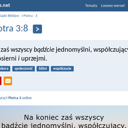
s.net
Tematy
Losowy werset
iazki Biblijne
›
I Piotra
›
3
otra 3:8
 zaś wszyscy
bądźcie
jednomyślni, współczujący
osierni
i
uprzejmi.
okora
społeczność
bliźni
współczucie
ytaj
I Piotra 3
online