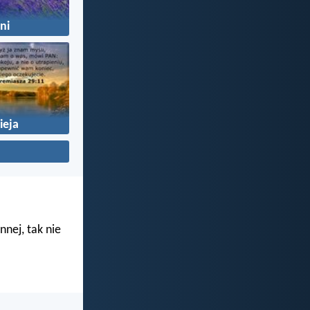
źni
ieja
nnej, tak nie