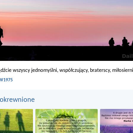
dźcie wszyscy jednomyślni, współczujący, braterscy, miłosierni
 BW1975
pokrewnione