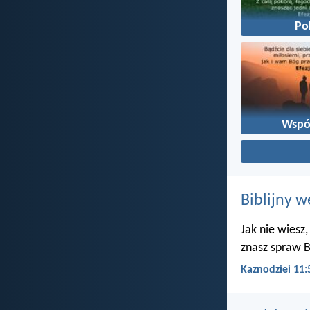
Po
Wspó
Biblijny w
Jak nie wiesz,
znasz spraw B
Kaznodziei 11: