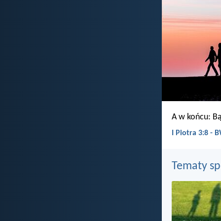
A w końcu: Bą
I Piotra 3:8 -
Tematy s