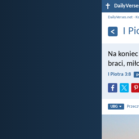
DailyVerse
DailyVerses.net
›
Ks
I Pi
Na koniec
braci, mił
I Piotra 3:8
p
Przecz
UBG