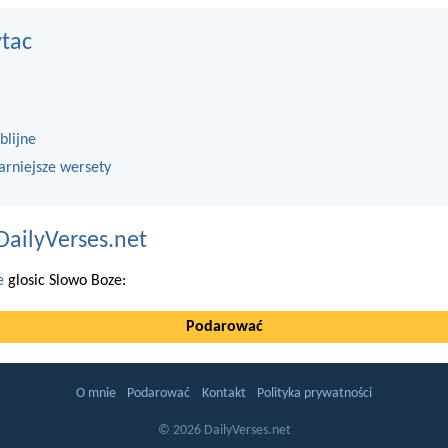
ytac
blijne
arniejsze wersety
DailyVerses.net
e
glosic Slowo Boze:
Podarować
O mnie
Podarować
Kontakt
Polityka prywatności
© 2026 DailyVerses.net