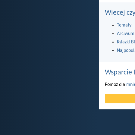
Wiecej cz
Tematy
Arciwum
Ksiazki Bi
Najpopul
Wsparcie 
Pomoz dla
mni