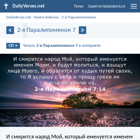
DailyVerses.net
Темы
Зарегистрироваться
DailyVerses.net
›
Книги Библии
›
2-я Паралипоменон
2-я Паралипоменон 7
Читать
2-я Паралипоменон 7
в интернете
СП
И смирится народ Мой, который именуется именем