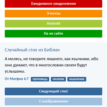
Ежедневное уведомление
Э-почты
Android
На их сайте
Случайный стих из Библии
А молясь, не говорите лишнего, как язычники, ибо
они думают, что в многословии своем будут
услышаны.
От Матфея 6:7
проповедь
молитва
мышление
Следующий стих!
С изображением