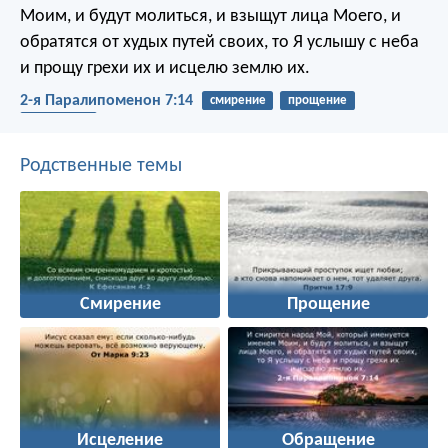
Моим, и будут молиться, и взыщут лица Моего, и
обратятся от худых путей своих, то Я услышу с неба
и прощу грехи их и исцелю землю их.
2-я Паралипоменон 7:14
смирение
прощение
исцеление
Родственные темы
Смирение
Прощение
Исцеление
Обращение