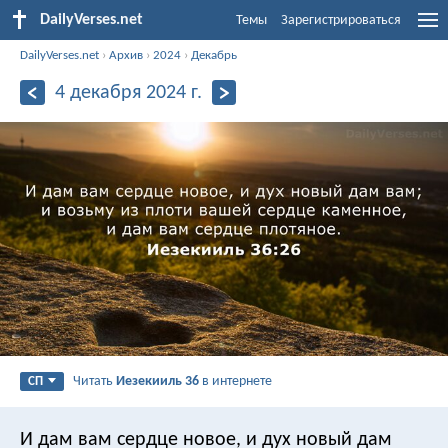
DailyVerses.net
Темы
Зарегистрироваться
DailyVerses.net
›
Архив
›
2024
›
Декабрь
4 декабря 2024 г.
Читать
Иезекииль 36
в интернете
СП
И дам вам сердце новое, и дух новый дам