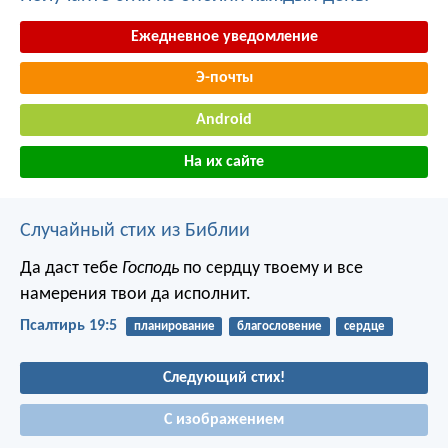
Ежедневное уведомление
Э-почты
Android
На их сайте
Случайный стих из Библии
Да даст тебе
Господь
по сердцу твоему
и все
намерения твои да исполнит.
Псалтирь 19:5
планирование
благословение
сердце
Следующий стих!
С изображением