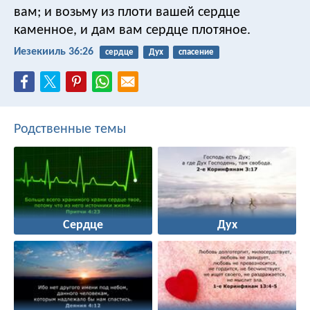
вам; и возьму из плоти вашей сердце
каменное, и дам вам сердце плотяное.
Иезекииль 36:26
сердце
Дух
спасение
Родственные темы
Сердце
Дух