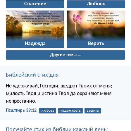
Спасение
Любовь
Надежда
Верить
Другие темы ...
Библейский стих дня
Не удерживай, Господи, щедрот Твоих от меня;
милость Твоя и истина Твоя да охраняют меня
непрестанно.
Псалтирь 39:12
любовь
надежность
защита
Получайте стих из библии каждый день: