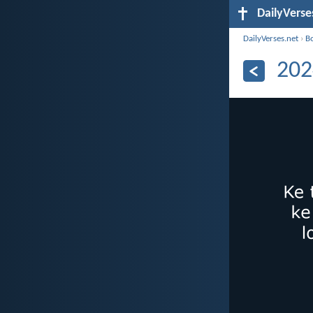
DailyVerse
DailyVerses.net
›
B
202