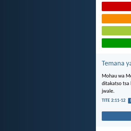
Temana ya
Mohau wa Mod
ditakatso tsa 
jwale.
TITE 2:11-12