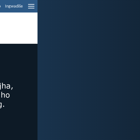
o
Ingwadiše