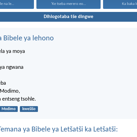
le na le...
‘Ke tseba merero eo...
Ka baka le
Dihlogotaba tše dingwe
 Bibele ya lehono
ela ya moya
 ya ngwana
eba
 Modimo,
a entseng tsohle.
Modimo
kwešišo
mana ya Bibele ya Letšatši ka Letšatši: