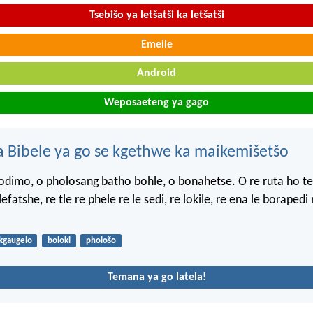
Tsebišo ya letšatši ka letšatši
Emeile
Android
Weposaeteng ya gago
 Bibele ya go se kgethwe ka maikemišetšo
imo, o pholosang batho bohle, o bonahetse. O re ruta ho te
lefatshe, re tle re phele re le sedi, re lokile, re ena le boraped
kgaugelo
boloki
phološo
Temana ya go latela!