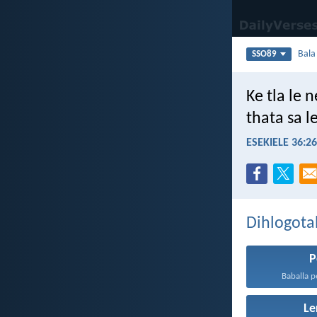
Bal
SSO89
Ke tla le 
thata sa l
ESEKIELE 36:26
Dihlogota
P
Baballa p
Le