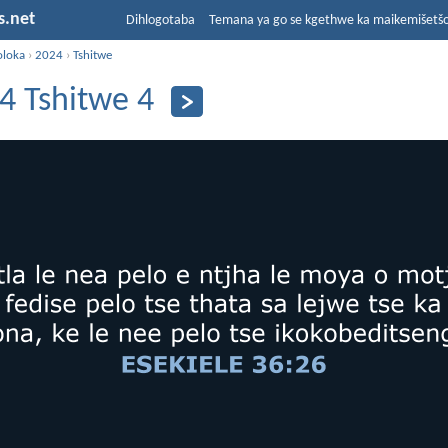
s.net
Dihlogotaba
Temana ya go se kgethwe ka maikemišetš
oloka
›
2024
›
Tshitwe
4 Tshitwe 4