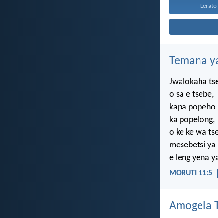
Lerato 
Temana ya
Jwalokaha ts
o sa e tsebe,
kapa popeho
ka popelong,
o ke ke wa ts
mesebetsi ya
e leng yena y
MORUTI 11:5
Amogela Te