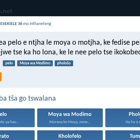
a
ESEKIELE 36
mo inthaneteng
nea pelo e ntjha le moya o motjha, ke fedise pe
ejwe tse ka ho lona, ke le nee pelo tse ikokobe
pelo
Moya wa Modimo
phološo
ba tša go tswalana
elo
Moya wa Modimo
Phol
elo ya hao...
Morena ke Moya, mme...
Ha ho e 
rato
Kholofelo
Tum