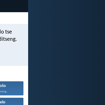
lo tse
ditseng.
ošo
mong...
elo