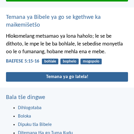
Temana ya Bibele ya go se kgethwe ka
maikemišetšo
Hlokomelang metsamao ya lona haholo; le se be
dithoto, le mpe le be ba bohlale, le sebedise monyetla
oo le o fumanang, hobane mehla ena e mebe.
BAEFESE 5:15-16
bohlale
bophelo
mogopolo
Temana ya go latela!
Bala tše dingwe
Dihlogotaba
Boloka
Dipuku tša Bibele
Ditemana tša go Tuma Kudu