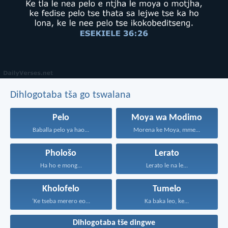
Dihlogotaba tša go tswalana
Pelo
Moya wa Modimo
Baballa pelo ya hao...
Morena ke Moya, mme...
Phološo
Lerato
Ha ho e mong...
Lerato le na le...
Kholofelo
Tumelo
‘Ke tseba merero eo...
Ka baka leo, ke...
Dihlogotaba tše dingwe