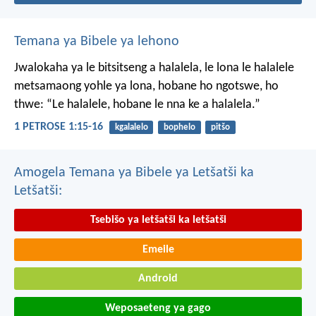
Temana ya Bibele ya lehono
Jwalokaha ya le bitsitseng a halalela, le lona le halalele
metsamaong yohle ya lona,
hobane ho ngotswe, ho
thwe: “Le halalele, hobane le nna ke a halalela.”
1 PETROSE 1:15-16
kgalalelo
bophelo
pitšo
Amogela Temana ya Bibele ya Letšatši ka
Letšatši:
Tsebišo ya letšatši ka letšatši
Emeile
Android
Weposaeteng ya gago