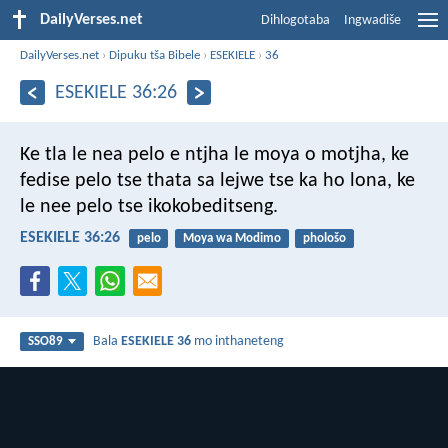
DailyVerses.net
Dihlogotaba
Ingwadiše
DailyVerses.net
›
Dipuku tša Bibele
›
ESEKIELE
›
36
ESEKIELE 36:26
Ke tla le nea pelo e ntjha le moya o motjha, ke
fedise pelo tse thata sa lejwe tse ka ho lona, ke
le nee pelo tse ikokobeditseng.
ESEKIELE 36:26
pelo
Moya wa Modimo
phološo
Bala
ESEKIELE 36
mo inthaneteng
SSO89