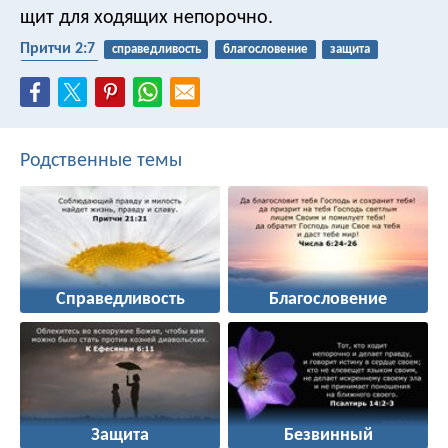
щит для ходящих непорочно.
Притчи 2:7
справедливость
благословение
защита
безвинный
Родственные темы
Справедливость
Благословение
Защита
Безвинный