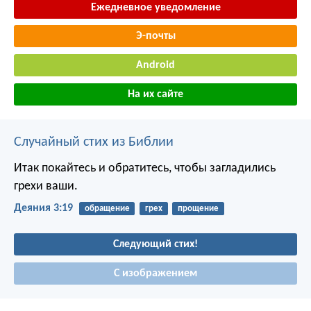
Ежедневное уведомление
Э-почты
Android
На их сайте
Случайный стих из Библии
Итак покайтесь и обратитесь, чтобы загладились
грехи ваши.
Деяния 3:19
обращение
грех
прощение
Следующий стих!
С изображением