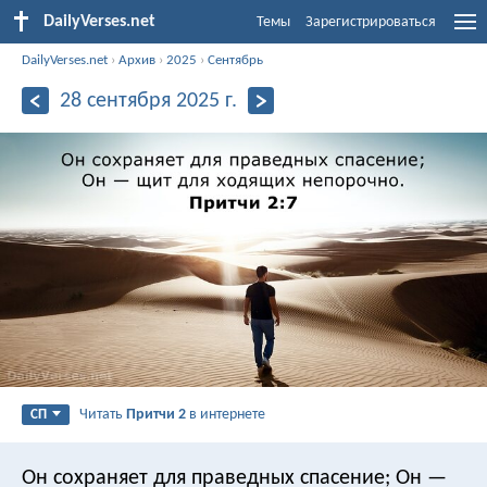
DailyVerses.net
Темы
Зарегистрироваться
DailyVerses.net
›
Архив
›
2025
›
Сентябрь
28 сентября 2025 г.
Читать
Притчи 2
в интернете
СП
Он сохраняет для праведных спасение;
Он —