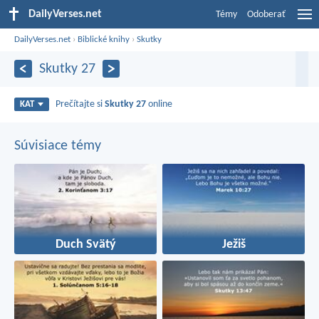
DailyVerses.net
Témy
Odoberať
DailyVerses.net
›
Biblické knihy
›
Skutky
Skutky 27
Prečítajte si
Skutky 27
online
KAT
Súvisiace témy
Duch Svätý
Ježiš