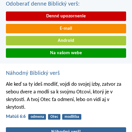
Odoberať denne Biblický verš:
Denné upozornenie
E-mail
Android
Na vašom webe
Náhodný Biblický verš
Ale keď sa ty ideš modliť, vojdi do svojej izby, zatvor za
sebou dvere a modli sa k svojmu Otcovi, ktorý je v
skrytosti. A tvoj Otec ťa odmení, lebo on vidí aj v
skrytosti.
Matúš 6:6
odmena
Otec
modlitba