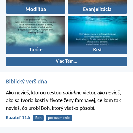
Modlitba
Evanjelizácia
Turíce
Krst
Viac Tém...
Biblický verš dňa
Ako nevieš, ktorou cestou
potiahne
vietor,
ako nevieš
,
ako sa tvoria kosti v živote ženy ťarchavej, celkom tak
nevieš, čo urobí Boh, ktorý všetko pôsobí.
Kazateľ 11:5
Boh
porozumenie