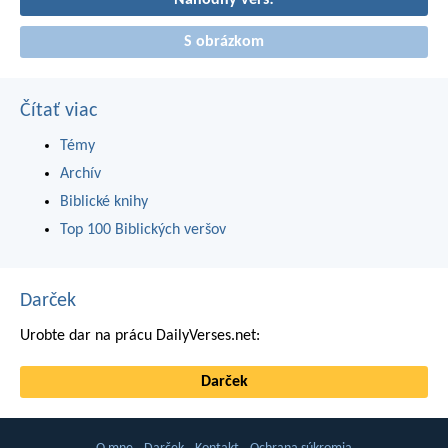
Náhodný verš!
S obrázkom
Čítať viac
Témy
Archív
Biblické knihy
Top 100 Biblických veršov
Darček
Urobte dar na prácu DailyVerses.net:
Darček