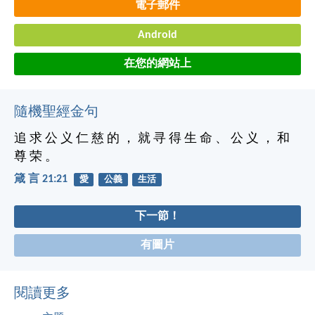
電子郵件
Android
在您的網站上
隨機聖經金句
追 求 公 义 仁 慈 的 ， 就 寻 得 生 命 、 公 义 ， 和
尊 荣 。
箴 言 21:21
愛
公義
生活
下一節！
有圖片
閱讀更多