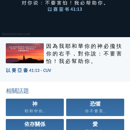
因 為 我 耶 和 華 你 的 神 必 攙 扶
你 的 右 手 ， 對 你 說 ： 不 要 害
怕 ！ 我 必 幫 助 你 。
以 賽 亞 書 41:13 - CUV
相關話題
神
恐懼
耶 和 华 你...
你 不 要 害...
依存關係
愛