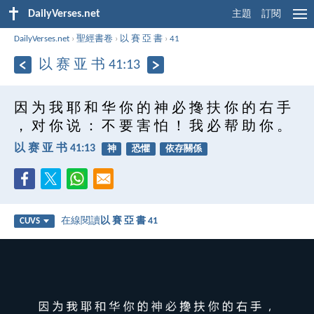
DailyVerses.net
主題
訂閱
DailyVerses.net
›
聖經書卷
›
以 賽 亞 書
›
41
以 赛 亚 书 41:13
因 为 我 耶 和 华 你 的 神 必 搀 扶 你 的 右 手
， 对 你 说 ： 不 要 害 怕 ！ 我 必 帮 助 你 。
以 赛 亚 书 41:13
神
恐懼
依存關係
在線閱讀
以 賽 亞 書 41
CUVS