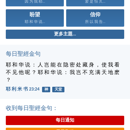
因 为 我 耶...
爱 是 恒 久...
盼望
信仰
耶 和 华 说...
所 以 我 告...
更多主題...
每日聖經金句
耶 和 华 说 ： 人 岂 能 在 隐 密 处 藏 身 ， 使 我 看
不 见 他 呢 ？ 耶 和 华 说 ： 我 岂 不 充 满 天 地 麽
？
耶 利 米 书 23:24
神
天堂
收到每日聖經金句：
每日通知