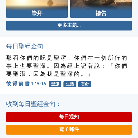
崇拜
禱告
更多主題...
每日聖經金句
那 召 你 們 的 既 是 聖 潔 ， 你 們 在 一 切 所 行 的
事 上 也 要 聖 潔 。 因 為 經 上 記 著 說 ： 「 你 們
要 聖 潔 ， 因 為 我 是 聖 潔 的 。 」
彼 得 前 書 1:15-16
聖潔
生活
召命
收到每日聖經金句：
每日通知
電子郵件