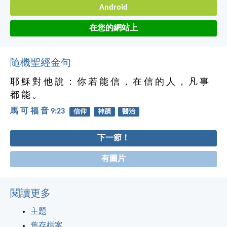
Android
在您的網站上
隨機聖經金句
耶 穌 對 他 說 ： 你 若 能 信 ， 在 信 的 人 ， 凡 事
都 能 。
馬 可 福 音 9:23
信仰
神蹟
醫治
下一節！
有圖片
閱讀更多
主題
舊存檔案