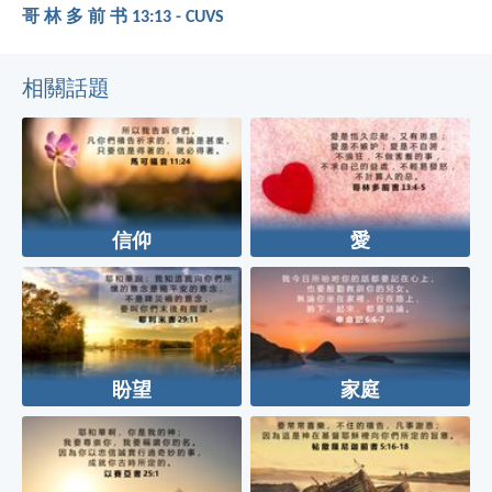
哥 林 多 前 书 13:13 - CUVS
相關話題
信仰
愛
盼望
家庭