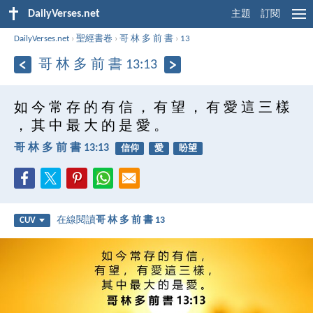
DailyVerses.net
主題
訂閱
DailyVerses.net
›
聖經書卷
›
哥 林 多 前 書
›
13
哥 林 多 前 書 13:13
如 今 常 存 的 有 信 ， 有 望 ， 有 愛 這 三 樣
， 其 中 最 大 的 是 愛 。
哥 林 多 前 書 13:13
信仰
愛
盼望
在線閱讀
哥 林 多 前 書 13
CUV