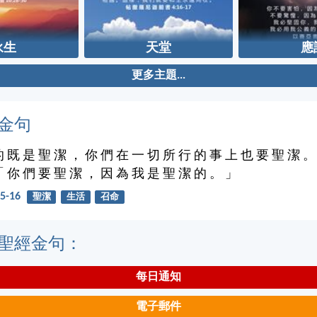
永生
天堂
應
更多主題...
金句
的 既 是 聖 潔 ， 你 們 在 一 切 所 行 的 事 上 也 要 聖 潔 。
「 你 們 要 聖 潔 ， 因 為 我 是 聖 潔 的 。 」
5-16
聖潔
生活
召命
聖經金句：
每日通知
電子郵件