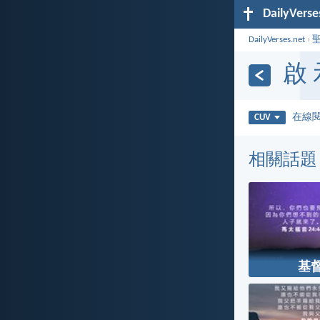
DailyVerse
DailyVerses.net
›
啟 
在線
CUV
相關話題
基