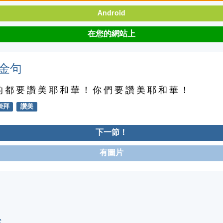
Android
在您的網站上
金句
的 都 要 讚 美 耶 和 華 ！ 你 們 要 讚 美 耶 和 華 ！
崇拜
讚美
下一節！
有圖片
案