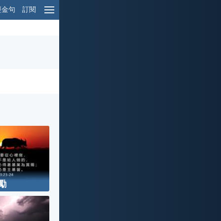
經金句
訂閱
勵