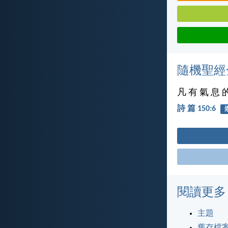
隨機聖經
凡 有 氣 息 
詩 篇 150:6
閱讀更多
主題
舊存檔