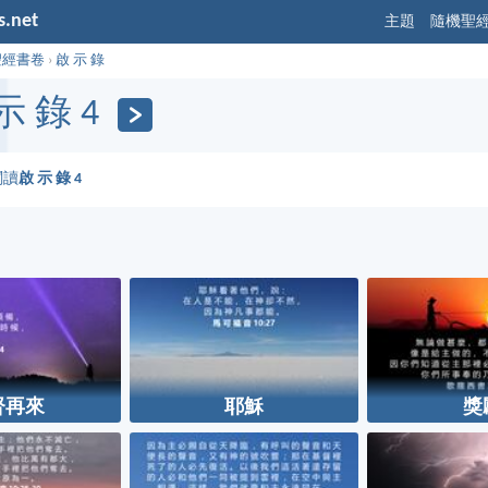
s.net
主題
隨機聖
聖經書卷
›
啟 示 錄
示 錄 4
閱讀
啟 示 錄 4
督再來
耶穌
獎