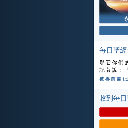
每日聖經
那 召 你 們 
記 著 說 ： 
彼 得 前 書 1:1
收到每日