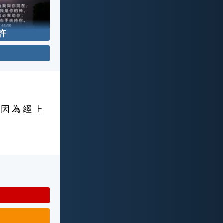
許
 因 為 經 上