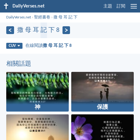
DailyVerses.net
主題
訂閱
DailyVerses.net
›
聖經書卷
›
撒 母 耳 記 下
撒 母 耳 記 下 8
在線閱讀
撒 母 耳 記 下 8
CUV
相關話題
神
保護