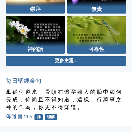
崇拜
無責
神的話
可靠性
更多主題...
每日聖經金句
風 從 何 道 來 ， 骨 頭 在 懷 孕 婦 人 的 胎 中 如 何
長 成 ， 你 尚 且 不 得 知 道 ； 這 樣 ， 行 萬 事 之
神 的 作 為 ， 你 更 不 得 知 道 。
傳 道 書 11:5
神
理解