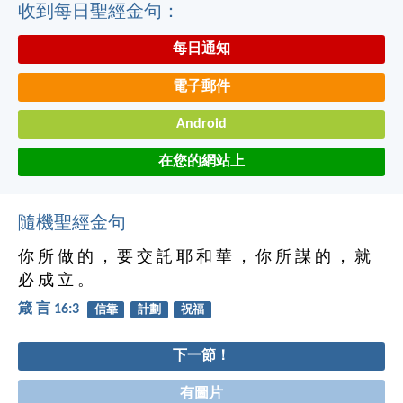
收到每日聖經金句：
每日通知
電子郵件
Android
在您的網站上
隨機聖經金句
你 所 做 的 ， 要 交 託 耶 和 華 ， 你 所 謀 的 ， 就
必 成 立 。
箴 言 16:3
信靠
計劃
祝福
下一節！
有圖片