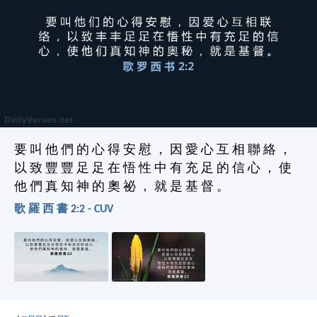
要 叫 他 們 的 心 得 安 慰 ， 因 愛 心 互 相 聯 絡 ，
以 致 豐 豐 足 足 在 悟 性 中 有 充 足 的 信 心 ， 使
他 們 真 知 神 的 奧 祕 ， 就 是 基 督 。
歌 羅 西 書 2:2 - CUV