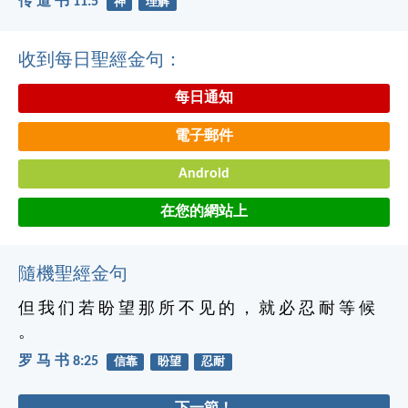
传 道 书 11:5
神
理解
收到每日聖經金句：
每日通知
電子郵件
Android
在您的網站上
隨機聖經金句
但 我 们 若 盼 望 那 所 不 见 的 ， 就 必 忍 耐 等 候
。
罗 马 书 8:25
信靠
盼望
忍耐