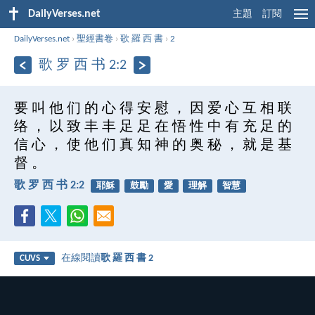
DailyVerses.net
主題
訂閱
DailyVerses.net
›
聖經書卷
›
歌 羅 西 書
›
2
歌 罗 西 书 2:2
要 叫 他 们 的 心 得 安 慰 ， 因 爱 心 互 相 联
络 ， 以 致 丰 丰 足 足 在 悟 性 中 有 充 足 的
信 心 ， 使 他 们 真 知 神 的 奥 秘 ， 就 是 基
督 。
歌 罗 西 书 2:2
耶穌
鼓勵
愛
理解
智慧
在線閱讀
歌 羅 西 書 2
CUVS