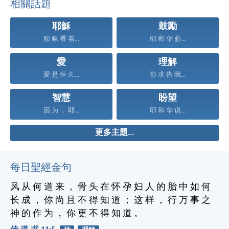
相關話題
耶穌
鼓勵
耶 稣 看 着...
耶 和 华 必...
愛
理解
爱 是 恒 久...
你 求 告 我...
智慧
盼望
因 为 ， 耶...
耶 和 华 说...
更多主題...
每日聖經金句
风 从 何 道 来 ， 骨 头 在 怀 孕 妇 人 的 胎 中 如 何
长 成 ， 你 尚 且 不 得 知 道 ； 这 样 ， 行 万 事 之
神 的 作 为 ， 你 更 不 得 知 道 。