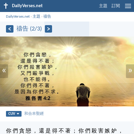
DailyVerses.net
主題
訂閱
DailyVerses.net
›
主題
›
禱告
禱告 (2/3)
«
»
CUV
和合本聖經
你 們 貪 戀 ， 還 是 得 不 著 ； 你 們 殺 害 嫉 妒 ，