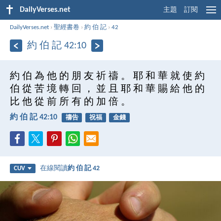
DailyVerses.net
主題
訂閱
DailyVerses.net
›
聖經書卷
›
約 伯 記
›
42
約 伯 記 42:10
約 伯 為 他 的 朋 友 祈 禱 。 耶 和 華 就 使 約
伯 從 苦 境 轉 回 ， 並 且 耶 和 華 賜 給 他 的
比 他 從 前 所 有 的 加 倍 。
約 伯 記 42:10
禱告
祝福
金錢
在線閱讀
約 伯 記 42
CUV