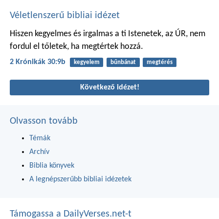
Véletlenszerű bibliai idézet
Hiszen kegyelmes és irgalmas a ti Istenetek, az ÚR, nem
fordul el tőletek, ha megtértek hozzá.
2 Krónikák 30:9b
kegyelem
bűnbánat
megtérés
Következő idézet!
Olvasson tovább
Témák
Archív
Biblia könyvek
A legnépszerűbb bibliai idézetek
Támogassa a DailyVerses.net-t