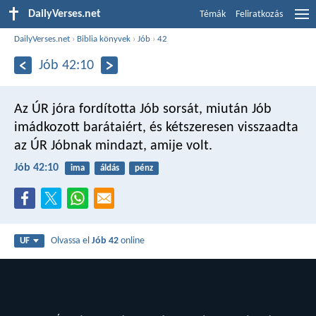
DailyVerses.net
Témák
Feliratkozás
DailyVerses.net
›
Biblia könyvek
›
Jób
›
42
Jób 42:10
Az ÚR jóra fordította Jób sorsát, miután Jób
imádkozott barátaiért, és kétszeresen visszaadta
az ÚR Jóbnak mindazt, amije volt.
Jób 42:10
ima
áldás
pénz
Olvassa el
Jób 42
online
UF