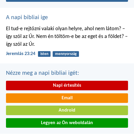
A napi bibliai ige
El tud-e rejtőzni valaki
olyan helyre, ahol nem látom?
–
így szól az Úr.
Nem én töltöm-e be
az eget és a földet?
–
így szól az Úr.
Jeremiás 23:24
Isten
mennyország
Nézze meg a napi bibliai igét:
Napi értesítés
Email
Android
Legyen az Ön weboldalán