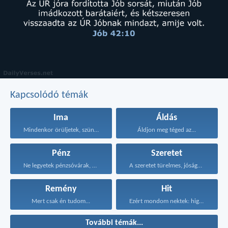
Kapcsolódó témák
Ima
Áldás
Mindenkor örüljetek, szüntelenül imádkozzatok...
Áldjon meg téged az...
Pénz
Szeretet
Ne legyetek pénzsóvárak, érjétek...
A szeretet türelmes, jóságos...
Remény
Hit
Mert csak én tudom...
Ezért mondom nektek: higgyétek...
További témák...