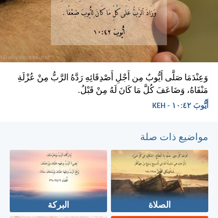
وَعِنْدَمَا صَلَّى أَيُّوبُ مِن أَجْلِ أَصْدِقَائِهِ رَدَّهُ الرَّبُّ مِنْ عُزْلَةِ
مَنْفَاهُ، وَضَاعَفَ كُلَّ مَا كَانَ لَهُ مِنْ قَبْلُ.
أَيُّوبَ ٤٢:‏١٠ - KEH
مواضيع ذات صلة
الصلاة
البركة