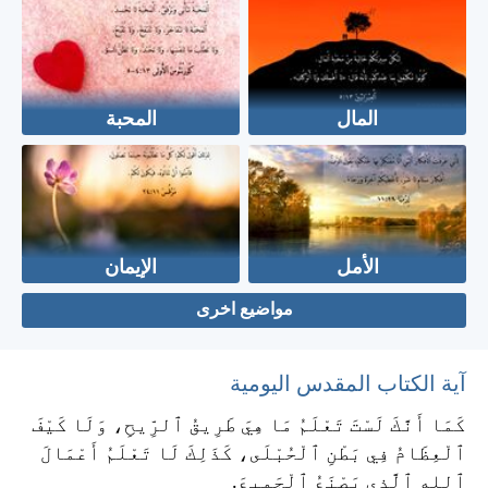
المال
المحبة
الأمل
الإيمان
مواضيع اخرى
آية الكتاب المقدس اليومية
كَمَا أَنَّكَ لَسْتَ تَعْلَمُ مَا هِيَ طَرِيقُ ٱلرِّيحِ، وَلَا كَيْفَ
ٱلْعِظَامُ فِي بَطْنِ ٱلْحُبْلَى، كَذَلِكَ لَا تَعْلَمُ أَعْمَالَ
ٱللهِ ٱلَّذِي يَصْنَعُ ٱلْجَمِيعَ.