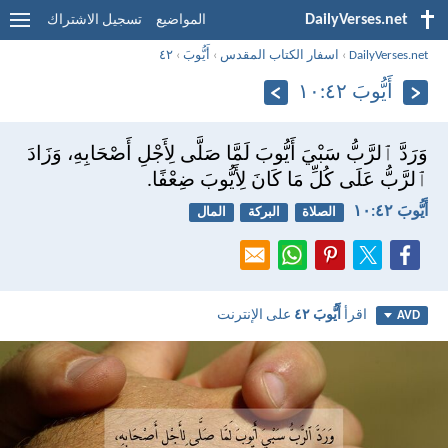
DailyVerses.net
المواضيع
تسجيل الاشتراك
DailyVerses.net
›
اسفار الكتاب المقدس
›
أَيُّوبَ
›
٤٢
أَيُّوبَ ٤٢:‏١٠
وَرَدَّ ٱلرَّبُّ سَبْيَ أَيُّوبَ لَمَّا صَلَّى لِأَجْلِ أَصْحَابِهِ، وَزَادَ
ٱلرَّبُّ عَلَى كُلِّ مَا كَانَ لِأَيُّوبَ ضِعْفًا.
أَيُّوبَ ٤٢:‏١٠
الصلاة
البركة
المال
اقرأ
أَيُّوبَ ٤٢
على الإنترنت
AVD