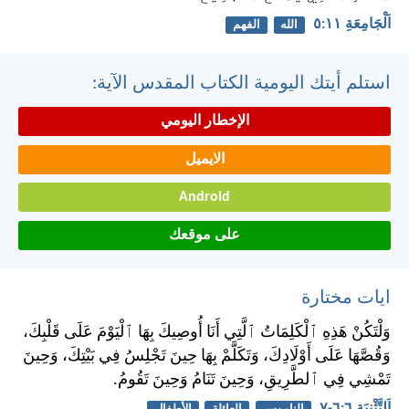
اَلْجَامِعَةِ ١١:‏٥
الله
الفهم
استلم أيتك اليومية الكتاب المقدس الآية:
الإخطار اليومي
الايميل
Android
على موقعك
ايات مختارة
وَلْتَكُنْ هَذِهِ ٱلْكَلِمَاتُ ٱلَّتِي أَنَا أُوصِيكَ بِهَا ٱلْيَوْمَ عَلَى قَلْبِكَ،
وَقُصَّهَا عَلَى أَوْلَادِكَ، وَتَكَلَّمْ بِهَا حِينَ تَجْلِسُ فِي بَيْتِكَ، وَحِينَ
تَمْشِي فِي ٱلطَّرِيقِ، وَحِينَ تَنَامُ وَحِينَ تَقُومُ.