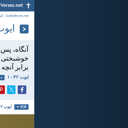
yVerses.net
DailyVerses.net
›
کت
ايوب ۴۲:
آنگاه، پس 
خوشبختی از
برابر آنچه 
ايوب ۴۲:‏۱۰
دع
ايوب ۴۲
PCB