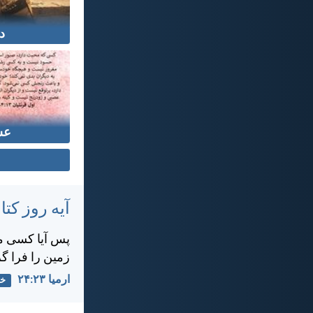
د
عش
آیه روز ک
پس آيا كسی می
زمين را فرا گ
ارميا ۲۳:‏۲۴
خد