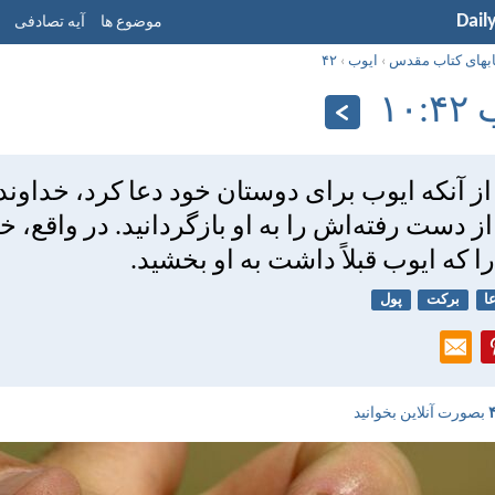
Dail
موضوع ها
آیه تصادفی
ابهای کتاب مقدس
›
ايوب
›
۴۲
‏۱۰
از آنكه ايوب برای دوستان خود دعا كرد، خداوند
 دست رفته‌اش را به او بازگردانيد. در واقع، خد
را كه ايوب قبلاً داشت به او بخشيد.
ا
برکت
پول
بصورت آنلاین بخوانید