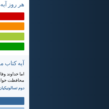
هر روز آیه
آیه کتاب 
اما خداوند وفا
محافظت خواهد
دوم تسالونيکیان ۳:‏