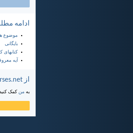
ادامه مطل
موضوع ها
بایگانی
کتابهای 
آیه معرو
از DailyVerses.net پشتیبانی کنید
به
من
کمک کنید ت