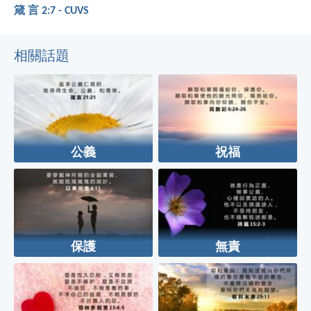
箴 言 2:7 - CUVS
相關話題
公義
祝福
保護
無責