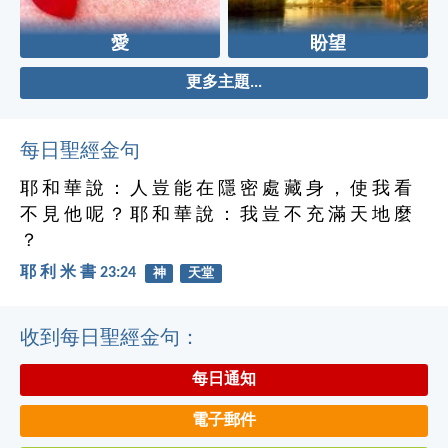
愛
盼望
更多主題...
每日聖經金句
耶 和 華 說 ： 人 豈 能 在 隱 密 處 藏 身 ， 使 我 看
不 見 他 呢 ？ 耶 和 華 說 ： 我 豈 不 充 滿 天 地 麼
？
耶 利 米 書 23:24
神
天堂
收到每日聖經金句：
每日通知
電子郵件