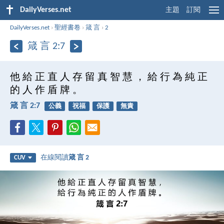
DailyVerses.net
主題
訂閱
DailyVerses.net
›
聖經書卷
›
箴 言
›
2
箴 言 2:7
他 給 正 直 人 存 留 真 智 慧 ， 給 行 為 純 正
的 人 作 盾 牌 。
箴 言 2:7
公義
祝福
保護
無責
在線閱讀
箴 言 2
CUV