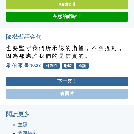
Android
在您的網站上
隨機聖經金句
也 要 堅 守 我 們 所 承 認 的 指 望 ， 不 至 搖 動 ，
因 為 那 應 許 我 們 的 是 信 實 的 。
希 伯 來 書 10:23
可靠性
盼望
承認
下一節！
有圖片
閱讀更多
主題
舊存檔案