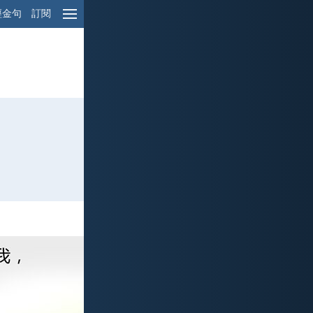
經金句
訂閱