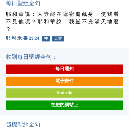
每日聖經金句
耶 和 華 說 ： 人 豈 能 在 隱 密 處 藏 身 ， 使 我 看
不 見 他 呢 ？ 耶 和 華 說 ： 我 豈 不 充 滿 天 地 麼
？
耶 利 米 書 23:24
神
天堂
收到每日聖經金句：
每日通知
電子郵件
Android
在您的網站上
隨機聖經金句