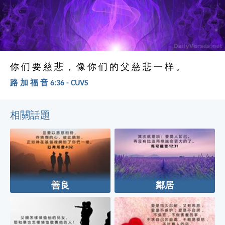
你 们 要 慈 悲 ， 像 你 们 的 父 慈 悲 一 样 。
路 加 福 音 6:36 - CUVS
相關話題
善良
鄰居