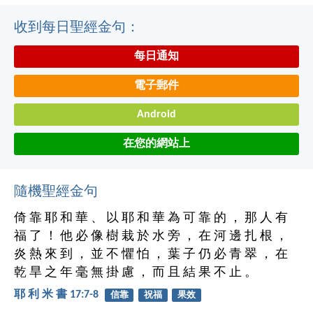
收到每日聖經金句：
每日通知
電子郵件
Android
在您的網站上
隨機聖經金句
倚 靠 耶 和 華 、 以 耶 和 華 為 可 靠 的 ， 那 人 有
福 了 ！ 他 必 像 樹 栽 於 水 旁 ， 在 河 邊 扎 根 ，
炎 熱 來 到 ， 並 不 懼 怕 ， 葉 子 仍 必 青 翠 ， 在
乾 旱 之 年 毫 無 掛 慮 ， 而 且 結 果 不 止 。
耶 利 米 書 17:7-8
信靠
祝福
果效