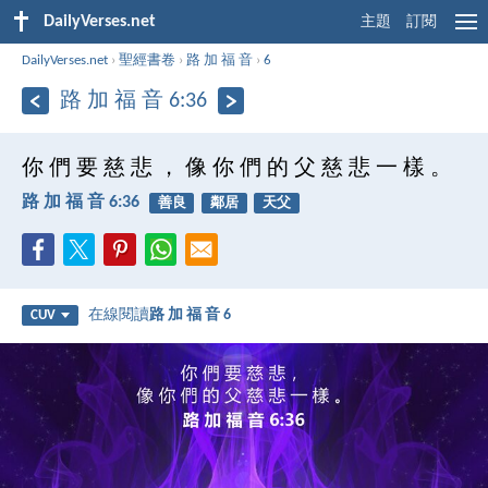
DailyVerses.net
主題
訂閱
DailyVerses.net
›
聖經書卷
›
路 加 福 音
›
6
路 加 福 音 6:36
你 們 要 慈 悲 ， 像 你 們 的 父 慈 悲 一 樣 。
路 加 福 音 6:36
善良
鄰居
天父
在線閱讀
路 加 福 音 6
CUV