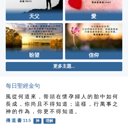
天父
愛
盼望
信仰
更多主題...
每日聖經金句
風 從 何 道 來 ， 骨 頭 在 懷 孕 婦 人 的 胎 中 如 何
長 成 ， 你 尚 且 不 得 知 道 ； 這 樣 ， 行 萬 事 之
神 的 作 為 ， 你 更 不 得 知 道 。
傳 道 書 11:5
神
理解