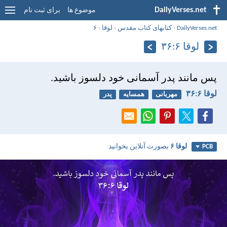
DailyVerses.net
موضوع ها
برای ثبت نام
DailyVerses.net
›
کتابهای کتاب مقدس
›
لوقا
›
۶
لوقا ۶:‏۳۶
پس مانند پدر آسمانی خود دلسوز باشيد.
لوقا ۶:‏۳۶
مهربانی
همسایه
پدر
لوقا ۶
بصورت آنلاین بخوانید
PCB