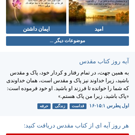
امید
ایمان داشتن
موضوعات دیگر ...
آیه روز کتاب مقدس
به همين جهت، در تمام رفتار و كردار خود، پاک و مقدس
باشيد، زيرا خداوند نيز پاک و مقدس است، همان خداوندی
كه شما را خوانده تا فرزند او باشيد. او خود فرموده است:
«پاک باشيد، زيرا من پاک هستم.»
اول پطرس ۱:‏۱۵-‏۱۶
قداست
زندگی
حرفه
هر روز آیه ای از کتاب مقدس دریافت کنید: