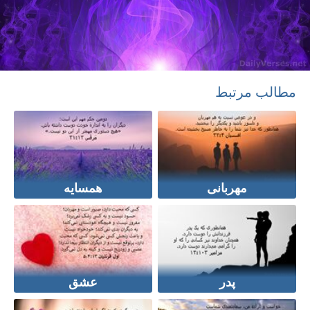
مطالب مرتبط
مهربانی
همسایه
پدر
عشق