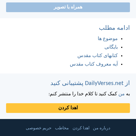
همراه با تصویر
ادامه مطلب
موضوع ها
بایگانی
کتابهای کتاب مقدس
آیه معروف کتاب مقدس
از DailyVerses.net پشتیبانی کنید
به
من
کمک کنید تا کلام خدا را منتشر کنم:
اهدا کردن
درباره من
اهدا کردن
مخاطب
حریم خصوصی