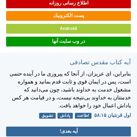
اطلاع رسانی روزانه
پست الکترونیک
Android
در وب سایت آنها
آیه کتاب مقدس تصادفی
بنابراين، ای عزيزان، از آنجا كه پيروزی ما در آينده حتمی
است، پس در ايمان قوی و ثابت قدم بمانيد و همواره
مشغول خدمت به خداوند باشيد، چون می‌دانيد كه
خدمتتان به خداوند بی‌نتيجه نيست، و در قيامت هر کس
پاداش اعمال خود را خواهد يافت.
اول قرنتیان ۱۵:‏۵۸
اطاعت
پاداش
تشویق
آیه بعدی!