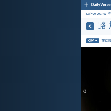
DailyVerse
DailyVerses.net
›
路 
在線
CUV
«