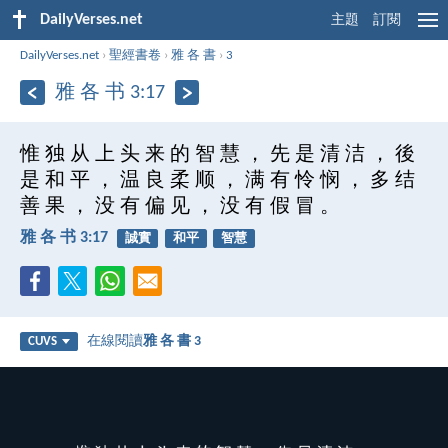
DailyVerses.net
主題
訂閱
DailyVerses.net
›
聖經書卷
›
雅 各 書
›
3
雅 各 书 3:17
惟 独 从 上 头 来 的 智 慧 ， 先 是 清 洁 ， 後
是 和 平 ， 温 良 柔 顺 ， 满 有 怜 悯 ， 多 结
善 果 ， 没 有 偏 见 ， 没 有 假 冒 。
雅 各 书 3:17
誠實
和平
智慧
在線閱讀
雅 各 書 3
CUVS