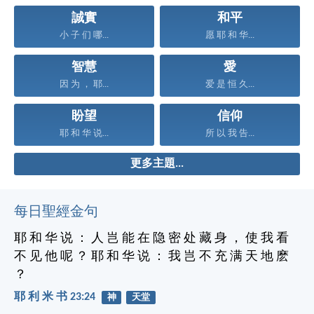
誠實
和平
小 子 们 哪...
愿 耶 和 华...
智慧
愛
因 为 ， 耶...
爱 是 恒 久...
盼望
信仰
耶 和 华 说...
所 以 我 告...
更多主題...
每日聖經金句
耶 和 华 说 ： 人 岂 能 在 隐 密 处 藏 身 ， 使 我 看
不 见 他 呢 ？ 耶 和 华 说 ： 我 岂 不 充 满 天 地 麽
？
耶 利 米 书 23:24
神
天堂