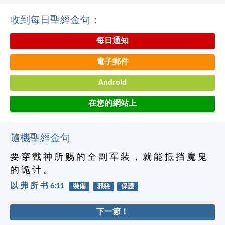
收到每日聖經金句：
每日通知
電子郵件
Android
在您的網站上
隨機聖經金句
要 穿 戴 神 所 赐 的 全 副 军 装 ， 就 能 抵 挡 魔 鬼
的 诡 计 。
以 弗 所 书 6:11
裝備
邪惡
保護
下一節！