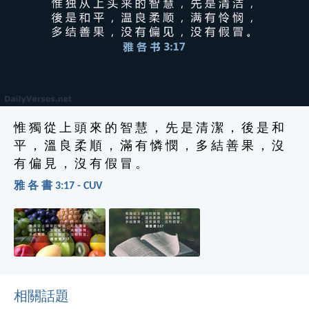
惟 獨 從 上 頭 來 的 智 慧 ， 先 是 清 潔 ， 後 是 和
平 ， 溫 良 柔 順 ， 滿 有 憐 憫 ， 多 結 善 果 ， 沒
有 偏 見 ， 沒 有 假 冒 。
雅 各 書 3:17 - CUV
相關話題