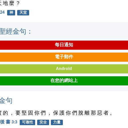
天 地 麼 ？
24
神
天堂
聖經金句：
每日通知
電子郵件
Android
在您的網站上
金句
實 的 ， 要 堅 固 你 們 ， 保 護 你 們 脫 離 那 惡 者 。
後 書 3:3
可靠性
安全
力量