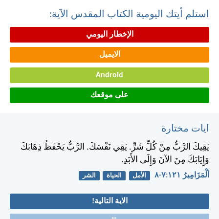
استلم أيتك اليومية الكتاب المقدس الآية:
الإخطار اليومي
الايميل
Android
على موقعك
ايات مختارة
يَقِيكَ الرَّبُّ مِنْ كُلِّ شَرٍّ. يَقِي نَفْسَكَ. الرَّبُّ يَحْفَظُ ذِهَابَكَ
وَإِيَابَكَ مِنَ الآنَ وَإِلَى الأَبَدِ.
اَلْمَزَامِيرُ ١٢١:‏٧-‏٨
الأمل
الحياة
الشر
الاية التالية!