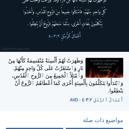
وَظَهَرَتْ لَهُمْ أَلْسِنَةٌ مُنْقَسِمَةٌ كَأَنَّهَا مِنْ
نَارٍ وَٱسْتَقَرَّتْ عَلَى كُلِّ وَاحِدٍ مِنْهُمْ.
وَٱمْتَلَأَ ٱلْجَمِيعُ مِنَ ٱلرُّوحِ ٱلْقُدُسِ،
وَٱبْتَدَأُوا يَتَكَلَّمُونَ بِأَلْسِنَةٍ أُخْرَى كَمَا أَعْطَاهُمُ ٱلرُّوحُ أَنْ
يَنْطِقُوا.
أَعْمَالُ ٱلرُّسُلِ ٢:‏٣-‏٤ - AVD
مواضيع ذات صلة