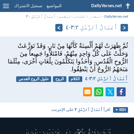
DailyVerses.net
المواضيع
تسجيل الاشتراك
DailyVerses.net
›
اسفار الكتاب المقدس
›
أَعْمَالُ ٱلرُّسُلِ
›
٢
أَعْمَالُ ٱلرُّسُلِ ٢:‏٣-‏٤
ثُمَّ ظَهَرَتْ لَهُمْ أَلْسِنَةٌ كَأَنَّهَا مِنْ نَارٍ، وَقَدْ تَوَزَّعَتْ
وَحَلَّتْ عَلَى كُلِّ وَاحِدٍ مِنْهُمْ، فَامْتَلأُوا جَمِيعاً مِنَ
الرُّوحِ الْقُدُسِ، وَأَخَذُوا يَتَكَلَّمُونَ بِلُغَاتٍ أُخْرَى، مِثْلَمَا
مَنَحَهُمُ الرُّوحُ أَنْ يَنْطِقُوا.
أَعْمَالُ ٱلرُّسُلِ ٢:‏٣-‏٤
الكلام
الروح
حلول الروح القدس
الروح القدس
اقرأ
أَعْمَالُ ٱلرُّسُلِ ٢
على الإنترنت
KEH