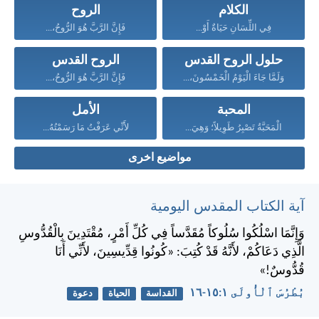
الكلام
الروح
فِي اللِّسَانِ حَيَاةٌ أَوْ...
فَإِنَّ الرَّبَّ هُوَ الرُّوحُ،...
حلول الروح القدس
الروح القدس
وَلَمَّا جَاءَ الْيَوْمُ الْخَمْسُونَ،...
فَإِنَّ الرَّبَّ هُوَ الرُّوحُ،...
المحبة
الأمل
الْمَحَبَّةُ تَصْبِرُ طَوِيلاً؛ وَهِيَ...
لأَنِّي عَرَفْتُ مَا رَسَمْتُهُ...
مواضيع اخرى
آية الكتاب المقدس اليومية
وَإِنَّمَا اسْلُكُوا سُلُوكاً مُقَدَّساً فِي كُلِّ أَمْرٍ، مُقْتَدِينَ بِالْقُدُّوسِ
الَّذِي دَعَاكُمْ، لأَنَّهُ قَدْ كُتِبَ: «كُونُوا قِدِّيسِينَ، لأَنِّي أَنَا
قُدُّوسٌ!»
بُطْرُسَ ٱلْأُولَى ١:‏١٥-‏١٦
القداسة
الحياة
دعوة