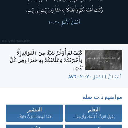
كَيْفَ لَمْ أُؤَخِّرْ شَيْئًا مِنَ ٱلْفَوَائِدِ إِلَّا
وَأَخْبَرْتُكُمْ وَعَلَّمْتُكُمْ بِهِ جَهْرًا وَفِي كُلِّ
بَيْتٍ.
أَعْمَالُ ٱلرُّسُلِ ٢٠:‏٢٠ - AVD
مواضيع ذات صلة
التعلم
التبشير
يَقُولُ الرَّبُّ: أُعَلِّمُكَ وَأُرْشِدُكَ...
فَقَدْ أَوْصَانَا الرَّبُّ قَائِلاً...