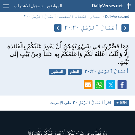
DailyVerses.net
المواضيع
تسجيل الاشتراك
DailyVerses.net
›
اسفار الكتاب المقدس
›
أَعْمَالُ ٱلرُّسُلِ
›
٢٠
أَعْمَالُ ٱلرُّسُلِ ٢٠:‏٢٠
وَمَا قَصَّرْتُ فِي شَيْءٍ يُمْكِنُ أَنْ يَعُودَ عَلَيْكُمْ بِالْفَائِدَةِ
إِلّا وَكُنْتُ أُعْلِنُهُ لَكُمْ وَأُعَلِّمُكُمْ بِهِ عَلَناً وَمِنْ بَيْتٍ إِلَى
بَيْتٍ.
أَعْمَالُ ٱلرُّسُلِ ٢٠:‏٢٠
التعلم
التبشير
اقرأ
أَعْمَالُ ٱلرُّسُلِ ٢٠
على الإنترنت
KEH