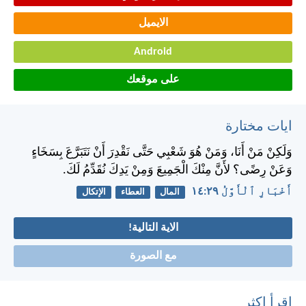
الايميل
Android
على موقعك
ايات مختارة
وَلَكِنْ مَنْ أَنَا، وَمَنْ هُوَ شَعْبِي حَتَّى نَقْدِرَ أَنْ نَتَبَرَّعَ بِسَخَاءٍ
وَعَنْ رِضًى؟ لأَنَّ مِنْكَ الْجَمِيعَ وَمِنْ يَدِكَ نُقَدِّمُ لَكَ.
أَخْبَارِ ٱلْأَوَّلُ ٢٩:‏١٤
المال
العطاء
الإتكال
الاية التالية!
مع الصورة
اقرأ اكثر