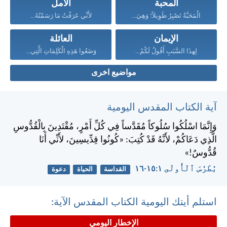
المحبة
الأمل
الْمَحَبَّةُ تَصْبِرُ طَوِيلاً؛ وَهِيَ...
لأَنِّي عَرَفْتُ مَا رَسَمْتُهُ...
الإيمان
العائلة
لِهذَا السَّبَبِ أَقُولُ لَكُمْ...
وَضَعُوا هَذِهِ الْكَلِمَاتِ الَّتِي...
مواضيع اخرى
آية الكتاب المقدس اليومية
وَإِنَّمَا اسْلُكُوا سُلُوكاً مُقَدَّساً فِي كُلِّ أَمْرٍ، مُقْتَدِينَ بِالْقُدُّوسِ
الَّذِي دَعَاكُمْ، لأَنَّهُ قَدْ كُتِبَ: «كُونُوا قِدِّيسِينَ، لأَنِّي أَنَا
قُدُّوسٌ!»
بُطْرُسَ ٱلْأُولَى ١:‏١٥-‏١٦
القداسة
الحياة
دعوة
استلم أيتك اليومية الكتاب المقدس الآية:
الإخطار اليومي