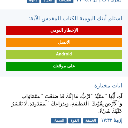
بُطْرُسَ ٱلْأُولَى ١:‏١٥-‏١٦
القداسة
الحياة
دعوة
استلم أيتك اليومية الكتاب المقدس الآية:
الإخطار اليومي
الايميل
Android
على موقعك
ايات مختارة
آهِ، أَيُّهَا ٱلسَّيِّدُ ٱلرَّبُّ، هَا إِنَّكَ قَدْ صَنَعْتَ ٱلسَّمَاوَاتِ
وَٱلْأَرْضَ بِقُوَّتِكَ ٱلْعَظِيمَةِ، وَبِذِرَاعِكَ ٱلْمَمْدُودَةِ. لَا يَعْسُرُ
عَلَيْكَ شَيْءٌ.
إِرْمِيَا ٣٢:‏١٧
الخليقة
القوة
السماء