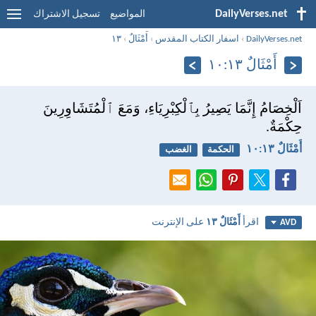
DailyVerses.net
المواضيع
تسجيل الاشتراك
DailyVerses.net
›
اسفار الكتاب المقدس
›
أَمْثَالٌ
›
١٣
أَمْثَالٌ ١٣:‏١٠
اَلْخِصَامُ إِنَّمَا يَصِيرُ بِٱلْكِبْرِيَاءِ، وَمَعَ ٱلْمُتَشَاوِرِينَ
حِكْمَةٌ.
أَمْثَالٌ ١٣:‏١٠
الحكمة
الغضب
اقرأ
أَمْثَالٌ ١٣
على الإنترنت
AVD