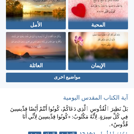
المحبة
الأمل
الإيمان
العائلة
مواضيع اخرى
آية الكتاب المقدس اليومية
بَلْ نَظِيرَ ٱلْقُدُّوسِ ٱلَّذِي دَعَاكُمْ، كُونُوا أَنْتُمْ أَيْضًا قِدِّيسِينَ
فِي كُلِّ سِيرَةٍ. لِأَنَّهُ مَكْتُوبٌ: «كُونُوا قِدِّيسِينَ لِأَنِّي أَنَا
قُدُّوسٌ».