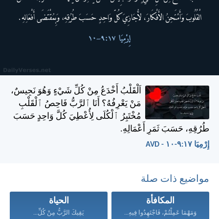
اَلْقَلْبُ أَخْدَعُ مِنْ كُلِّ شَيْءٍ وَهُوَ نَجِيسٌ،
مَنْ يَعْرِفُهُ؟ أَنَا ٱلرَّبُّ فَاحِصُ ٱلْقَلْبِ
مُخْتَبِرُ ٱلْكُلَى لِأُعْطِيَ كُلَّ وَاحِدٍ حَسَبَ
طُرُقِهِ، حَسَبَ ثَمَرِ أَعْمَالِهِ.
إِرْمِيَا ١٧:‏٩-‏١٠ - AVD
مواضيع ذات صلة
المكافأة
الحياة
وَمَهْمَا عَمِلْتُمْ، فَاجْتَهِدُوا فِيهِ...
يَقِيكَ الرَّبُّ مِنْ كُلِّ...