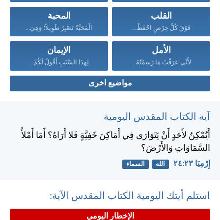
القلب
المحبة
فَوْقَ كُلِّ حِرْصٍ احْفَظْ...
الْمَحَبَّةُ تَصْبِرُ طَوِيلاً؛ وَهِيَ...
الأمل
الإيمان
لأَنِّي عَرَفْتُ مَا رَسَمْتُهُ...
لِهذَا السَّبَبِ أَقُولُ لَكُمْ...
مواضيع اخرى
آية الكتاب المقدس اليومية
أَيُمْكِنُ لأَحَدٍ أَنْ يَتَوَارَى فِي أَمَاكِنَ خَفِيَّةٍ فَلا أَرَاهُ؟ أَمَا أَمْلأُ
السَّمَاوَاتِ وَالأَرْضَ؟
إِرْمِيَا ٢٣:‏٢٤
الله
السماء
استلم أيتك اليومية الكتاب المقدس الآية:
الإخطار اليومي