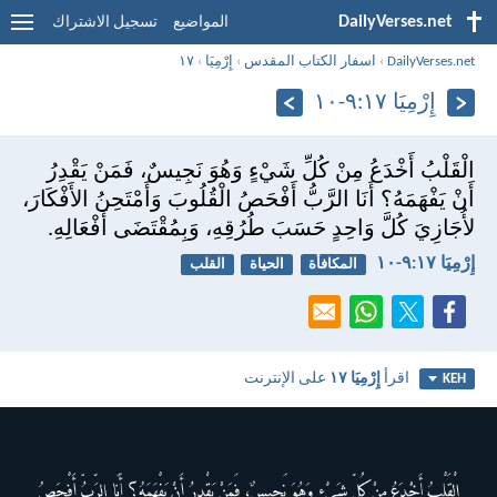
DailyVerses.net
المواضيع
تسجيل الاشتراك
DailyVerses.net
›
اسفار الكتاب المقدس
›
إِرْمِيَا
›
١٧
إِرْمِيَا ١٧:‏٩-‏١٠
الْقَلْبُ أَخْدَعُ مِنْ كُلِّ شَيْءٍ وَهُوَ نَجِيسٌ، فَمَنْ يَقْدِرُ
أَنْ يَفْهَمَهُ؟ أَنَا الرَّبُّ أَفْحَصُ الْقُلُوبَ وَأَمْتَحِنُ الأَفْكَارَ،
لأُجَازِيَ كُلَّ وَاحِدٍ حَسَبَ طُرُقِهِ، وَبِمُقْتَضَى أَفْعَالِهِ.
إِرْمِيَا ١٧:‏٩-‏١٠
المكافأة
الحياة
القلب
اقرأ
إِرْمِيَا ١٧
على الإنترنت
KEH