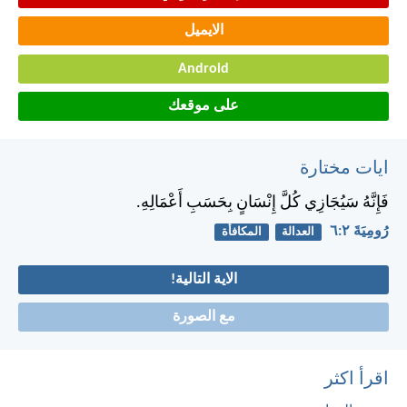
الايميل
Android
على موقعك
ايات مختارة
فَإِنَّهُ سَيُجَازِي كُلَّ إِنْسَانٍ بِحَسَبِ أَعْمَالِهِ.
رُومِيَةَ ٢:‏٦
العدالة
المكافأة
الاية التالية!
مع الصورة
اقرأ اكثر