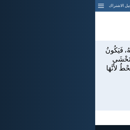
ل الاشتراك
هُ، فَيَكُونُ
ا تَخْشَى
ْطُ لأَنَّهَا