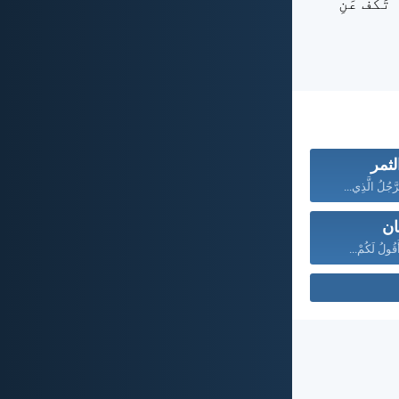
َكُفُّ عَنِ
ثمر
َّجُلُ الَّذِي...
ان
قُولُ لَكُمْ...