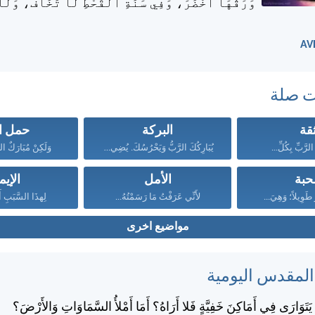
وَرَقُهَا أَخْضَرَ، وَفِي سَنَةِ ٱلْقَحْطِ لَا تَخَافُ، وَلَا ت
ت صلة
ثقة
البركة
حمل ال
لرَّبِّ بِكُلِّ...
يُبَارِكُكَ الرَّبُّ وَيَحْرُسُكَ. يُضِيءُ...
وَلَكِنْ مُبَارَكٌ الر
حبة
الأمل
الإيم
رُ طَوِيلاً؛ وَهِيَ...
لأَنِّي عَرَفْتُ مَا رَسَمْتُهُ...
لِهذَا السَّبَبِ أَ
مواضيع اخرى
 المقدس اليومية
ْ يَتَوَارَى فِي أَمَاكِنَ خَفِيَّةٍ فَلا أَرَاهُ؟ أَمَا أَمْلأُ السَّمَاوَاتِ وَالأَرْضَ؟