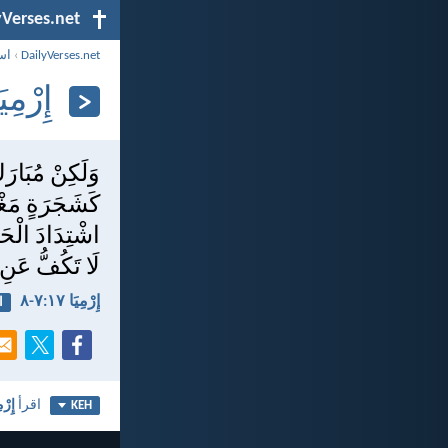
yVerses.net
DailyVerses.net
›
اس
إِرْمِيَا ١٧:‏
وَلَكِنْ مُبَارَك
كَشَجَرَةٍ مَغْر
اشْتِدَادَ الْحَر
لَا تَكُفُّ عَنِ 
إِرْمِيَا ١٧:‏٧-‏٨
ا
اقرأ
إِرْمِ
KEH