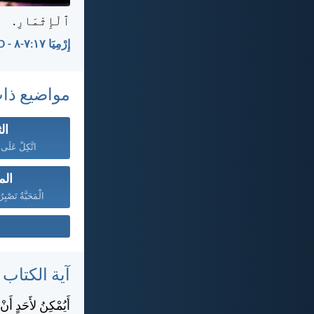
ٱلْإِثْمَارِ.
إِرْمِيَا ١٧:‏٧-‏٨ - AVD
مواضيع ذا
ال
اتَّكِلْ عَلَى ا
الم
الْمَحَبَّةُ تَصْبِ
آية الكتاب
أَيُمْكِنُ لأَحَدٍ أَن