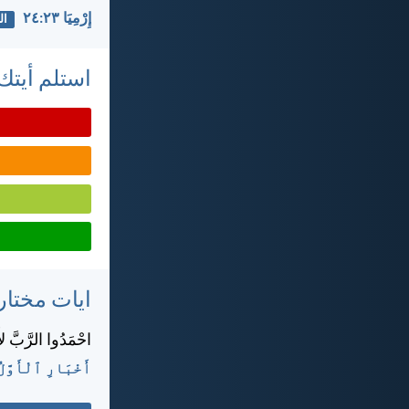
إِرْمِيَا ٢٣:‏٢٤
ال
استلم أيتك 
ايات مختار
احْمَدُوا الرَّبَّ لأَن
أَخْبَارِ ٱلْأَوَّلُ ١٦:‏