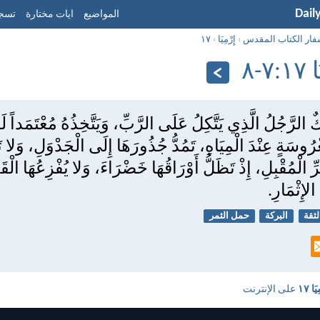
Dail
المواضيع
ايات مختارة
تسجي
فار الكتاب المقدس
›
إِرْمِيَا
›
١٧
٧-‏٨
ٌ الرَّجُلُ الَّذِي يَتَّكِلُ عَلَى الرَّبِّ، وَيَتَّخِذُهُ مُعْتَمَداً لَ
ُوسَةٍ عِنْدَ الْمِيَاهِ، تَمُدُّ جُذُورَهَا إِلَى الْجَدْوَلِ، وَل
ِّ الْمُقْبِلِ، إِذْ تَظَلُّ أَوْرَاقُهَا خَضْرَاءَ، وَلا يُفْزِعُهَا الْقَح
الإِثْمَارِ.
لثقة
البركة
حمل الثمر
يَا ١٧
على الإنترنت