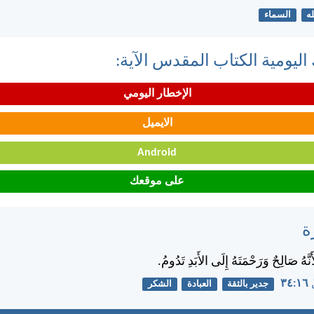
له
السماء
اليومية الكتاب المقدس الآية:
الإخطار اليومي
الايميل
Android
على موقعك
ة
َّهُ صَالِحٌ وَرَحْمَتَهُ إِلَى الأَبَدِ تَدُومُ.
٣٤
جدير بالثقة
العبادة
الشكر