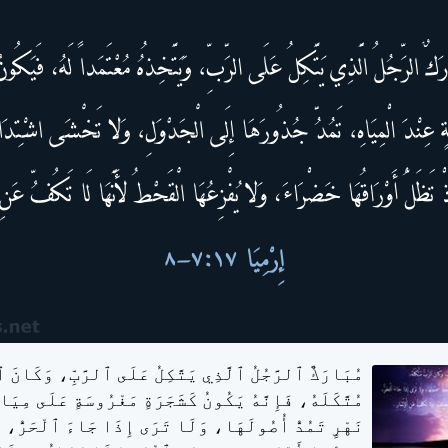
مُبَارَكٌ ٱلرَّجُلُ ٱلَّذِي يَتَّكِلُ عَلَى ٱلرَّبِّ، وَكَانَ ٱل
مُتَّكَلَهُ، فَإِنَّهُ يَكُونُ كَشَجَرَةٍ مَغْرُوسَةٍ عَلَى مِيَ
نَهْرٍ تَمُدُّ أُصُولَهَا، وَلَا تَرَى إِذَا جَاءَ ٱلْحَرُّ، و