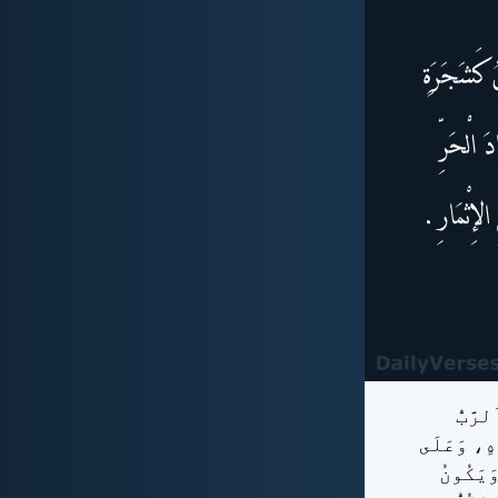
رَّبُّ
اهٍ، وَعَلَى
َيَكُونُ