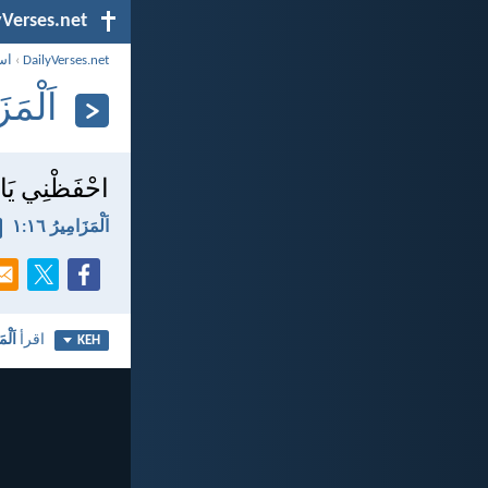
yVerses.net
DailyVerses.net
›
اس
اَلْمَزَا
احْفَظْنِي يَا ال
اَلْمَزَامِيرُ ١٦:‏١
اقرأ
اَلْم
KEH