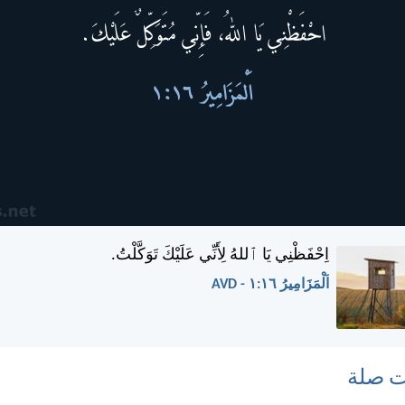
اِحْفَظْنِي يَا ٱللهُ لِأَنِّي عَلَيْكَ تَوَكَّلْتُ.
اَلْمَزَامِيرُ ١٦:‏١ - AVD
ت صلة