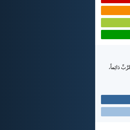
َّبِّ دَائِماً،