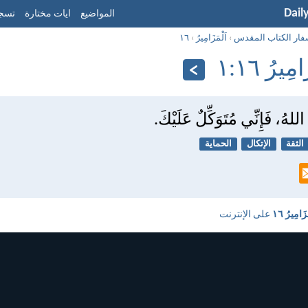
Dail
المواضيع
ايات مختارة
تسجي
فار الكتاب المقدس
›
اَلْمَزَامِيرُ
›
١٦
مِيرُ ١٦:‏١
لهُ، فَإِنِّي مُتَوَكِّلٌ عَلَيْكَ.
الثقة
الإتكال
الحماية
َزَامِيرُ ١٦
على الإنترنت