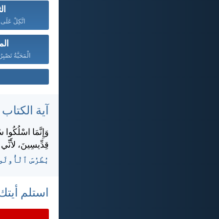
ال
اتَّكِلْ عَلَى ا
الم
الْمَحَبَّةُ تَصْبِ
آية الكتاب
وَإِنَّمَا اسْلُكُوا س
قِدِّيسِينَ، لأَنِّي
بُطْرُسَ ٱلْأُولَى ١:‏١٥-‏
استلم أيتك 