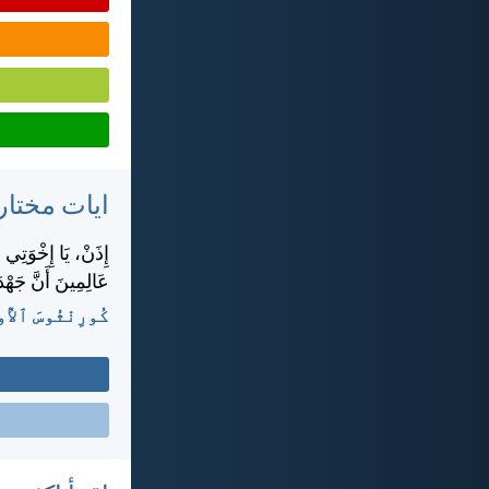
ايات مختار
إِذَنْ، يَا إِخْوَتِي
عَالِمِينَ أَنَّ جَهْ
كُورِنْثُوسَ ٱلأُولَى 