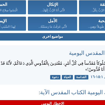
ثقة
الإتكال
الحما
لرَّبِّ بِكُلِّ...
لأَنِّي أَنَا الرَّبُّ إِلَهُكَ...
الْبَسُوا سِلاحَ الل
حبة
الأمل
الإيم
رُ طَوِيلاً؛ وَهِيَ...
لأَنِّي عَرَفْتُ مَا رَسَمْتُهُ...
لِهذَا السَّبَبِ أَ
مواضيع اخرى
 المقدس اليومية
ُلُوكاً مُقَدَّساً فِي كُلِّ أَمْرٍ، مُقْتَدِينَ بِالْقُدُّوسِ الَّذِي دَعَاكُمْ، لأَنَّهُ قَد
 أَنَا قُدُّوسٌ!»
١٦
القداسة
الحياة
دعوة
اليومية الكتاب المقدس الآية:
الإخطار اليومي