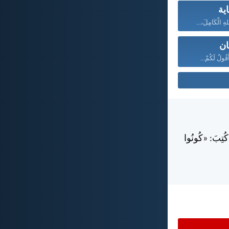
ية
هِ الْكَامِلَ،...
ان
قُولُ لَكُمْ...
ْ كُتِبَ: «كُونُوا