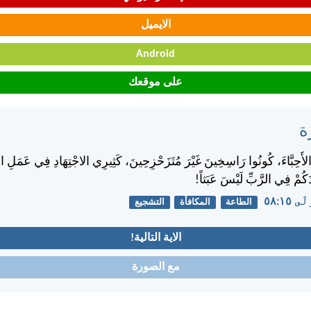
الايميل
Android
على موقعك
ة
 الأَحِبَّاءَ، كُونُوا رَاسِخِينَ غَيْرَ مُتَزَحْزِحِينَ، كَثِيرِي الاجْتِهَادِ فِي عَمَلِ الر
دَكُمْ فِي الرَّبِّ لَيْسَ عَبَثاً!
١٥:‏٥٨
الطاعة
المكافأة
التشجيع
الاية التالية!
مع الصورة