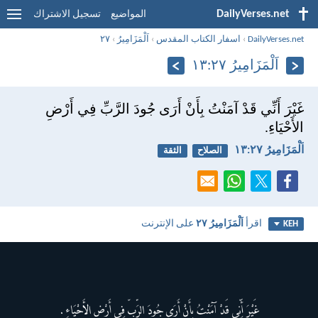
DailyVerses.net
المواضيع
تسجيل الاشتراك
DailyVerses.net
›
اسفار الكتاب المقدس
›
اَلْمَزَامِيرُ
›
٢٧
اَلْمَزَامِيرُ ٢٧:‏١٣
غَيْرَ أَنِّي قَدْ آمَنْتُ بِأَنْ أَرَى جُودَ الرَّبِّ فِي أَرْضِ
الأَحْيَاءِ.
اَلْمَزَامِيرُ ٢٧:‏١٣
الصلاح
الثقة
اقرأ
اَلْمَزَامِيرُ ٢٧
على الإنترنت
KEH