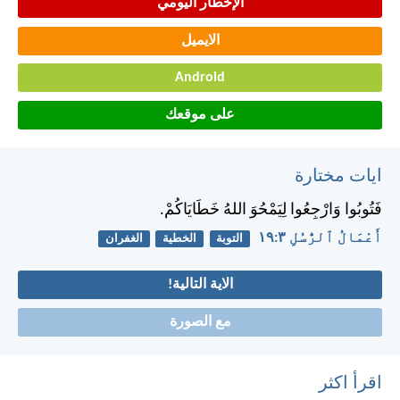
الإخطار اليومي
الايميل
Android
على موقعك
ايات مختارة
فَتُوبُوا وَارْجِعُوا لِيَمْحُوَ اللهُ خَطَايَاكُمْ.
أَعْمَالُ ٱلرُّسُلِ ٣:‏١٩
التوبة
الخطية
الغفران
الاية التالية!
مع الصورة
اقرأ اكثر