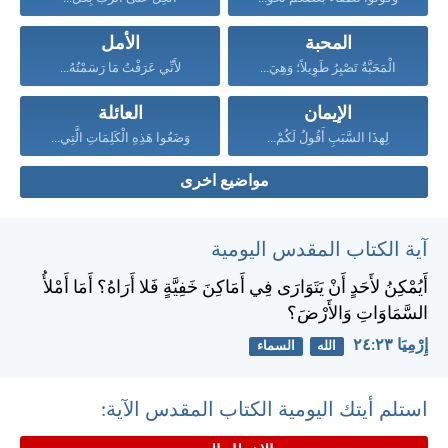
المحبة
الأمل
الْمَحَبَّةُ تَصْبِرُ طَوِيلاً؛ وَهِيَ...
لأَنِّي عَرَفْتُ مَا رَسَمْتُهُ...
الإيمان
العائلة
لِهذَا السَّبَبِ أَقُولُ لَكُمْ...
وَضَعُوا هَذِهِ الْكَلِمَاتِ الَّتِي...
مواضيع اخرى
آية الكتاب المقدس اليومية
أَيُمْكِنُ لأَحَدٍ أَنْ يَتَوَارَى فِي أَمَاكِنَ خَفِيَّةٍ فَلا أَرَاهُ؟ أَمَا أَمْلأُ
السَّمَاوَاتِ وَالأَرْضَ؟
إِرْمِيَا ٢٣:‏٢٤
الله
السماء
استلم أيتك اليومية الكتاب المقدس الآية: